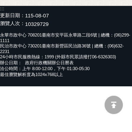
黃
:::
偉
更新日期：
115-08-07
哲
瀏覽人次：
10329729
螢
永華市政中心 708201臺南市安平區永華路二段6號 | 總機：(06)299-
光
1111
民治市政中心 730201臺南市新營區民治路36號 | 總機：(06)632-
花
2231
泉
24小時市民服務熱線：1999 (外縣市民眾請撥打06-6326303)
辦公日期：
政府行政機關辦公日曆表
桐
洽公時間：上午 8:00-12:00，下午 01:30-05:30
花
最佳瀏覽解析度為1024x768以上
祭
網
站
導
覽
訂
閱