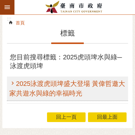
:::
搜
:::
跳到主要內容區塊
尋
:::
進
首頁
階
標籤
搜
尋
精彩府城
您目前搜尋標籤：2025虎頭埤水與綠─
泳渡虎頭埤
市府動態
市府團隊
2025泳渡虎頭埤盛大登場 黃偉哲邀大
家共遊水與綠的幸福時光
主題服務
市政資訊
回上一頁
回最上面
市民互動