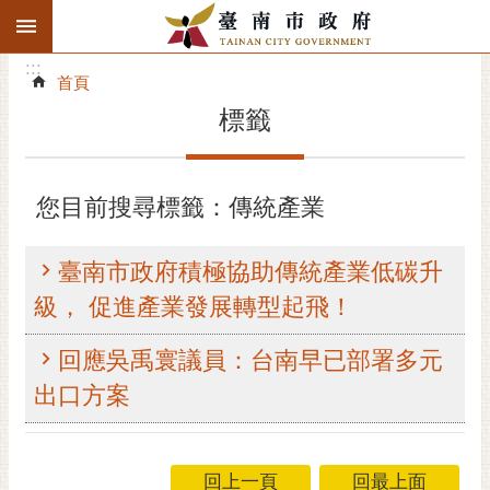
:::
搜
:::
跳到主要內容區塊
尋
:::
進
首頁
階
標籤
搜
尋
精彩府城
您目前搜尋標籤：傳統產業
市府動態
臺南市政府積極協助傳統產業低碳升
市府團隊
級， 促進產業發展轉型起飛！
主題服務
回應吳禹寰議員：台南早已部署多元
出口方案
市政資訊
市民互動
回上一頁
回最上面