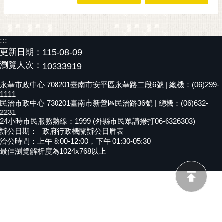
黃
偉
哲
:::
更新日期：
115-08-09
螢
瀏覽人次：
10333919
光
花
永華市政中心 708201臺南市安平區永華路二段6號 | 總機：(06)299-
泉
1111
民治市政中心 730201臺南市新營區民治路36號 | 總機：(06)632-
桐
2231
花
24小時市民服務熱線：1999 (外縣市民眾請撥打06-6326303)
辦公日期：
政府行政機關辦公日曆表
祭
洽公時間：上午 8:00-12:00，下午 01:30-05:30
最佳瀏覽解析度為1024x768以上
網
站
導
覽
訂
閱