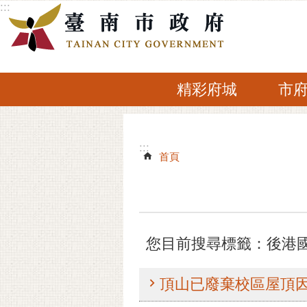
:::
跳到主要內容區塊
精彩府城
市
:::
:::
首頁
您目前搜尋標籤：後港
頂山已廢棄校區屋頂因