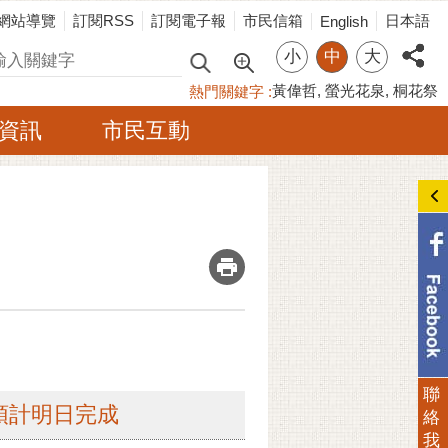
網站導覽
訂閱RSS
訂閱電子報
市民信箱
日本語
English
小
中
大
尋
黃偉哲
螢光花泉
桐花祭
熱門關鍵字
資訊
市民互動
_
聯
預計明日完成
絡
我