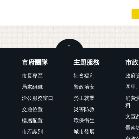
關閉
市府團隊
主題服務
市政
市長專區
社會福利
政府
局處組織
警政治安
區里
洽公服務窗口
勞工就業
消費
料
交通位置
災害防救
文宣
樓層配置
環保衛生
臺南
市府識別
城市發展
市政