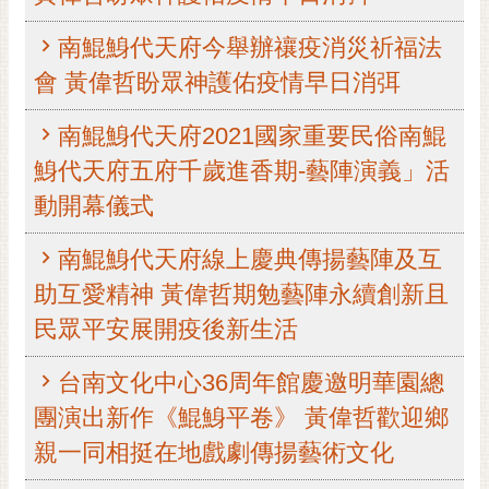
黃
南鯤鯓代天府今舉辦禳疫消災祈福法
偉
哲
會 黃偉哲盼眾神護佑疫情早日消弭
螢
南鯤鯓代天府2021國家重要民俗南鯤
光
鯓代天府五府千歲進香期-藝陣演義」活
花
泉
動開幕儀式
桐
南鯤鯓代天府線上慶典傳揚藝陣及互
花
祭
助互愛精神 黃偉哲期勉藝陣永續創新且
民眾平安展開疫後新生活
網
站
台南文化中心36周年館慶邀明華園總
導
團演出新作《鯤鯓平卷》 黃偉哲歡迎鄉
覽
親一同相挺在地戲劇傳揚藝術文化
訂
閱