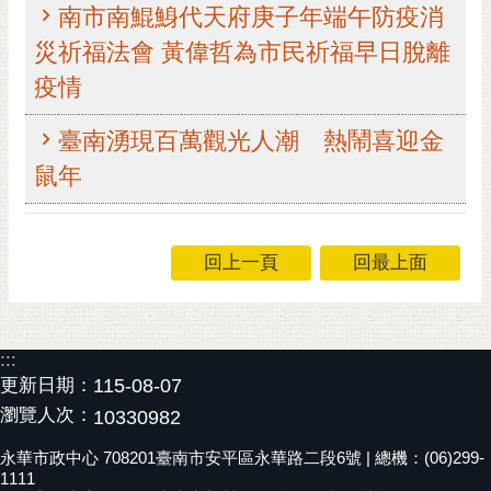
南市南鯤鯓代天府庚子年端午防疫消
RSS
災祈福法會 黃偉哲為市民祈福早日脫離
訂
疫情
閱
電
臺南湧現百萬觀光人潮 熱鬧喜迎金
子
報
鼠年
市
民
信
回上一頁
回最上面
箱
English
:::
日
更新日期：
115-08-07
本
瀏覽人次：
10330982
語
永華市政中心 708201臺南市安平區永華路二段6號 | 總機：(06)299-
隱
1111