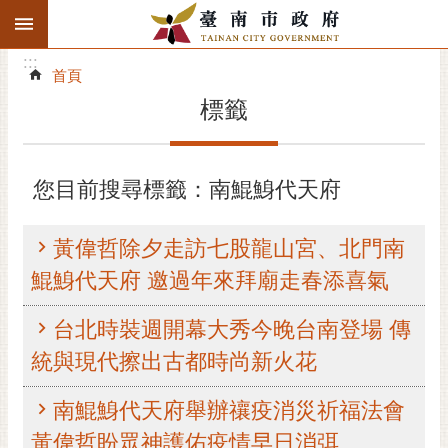
:::
搜
:::
跳到主要內容區塊
尋
:::
進
首頁
階
標籤
搜
尋
精彩府城
您目前搜尋標籤：南鯤鯓代天府
市府動態
黃偉哲除夕走訪七股龍山宮、北門南
市府團隊
鯤鯓代天府 邀過年來拜廟走春添喜氣
主題服務
台北時裝週開幕大秀今晚台南登場 傳
統與現代擦出古都時尚新火花
市政資訊
南鯤鯓代天府舉辦禳疫消災祈福法會
市民互動
黃偉哲盼眾神護佑疫情早日消弭