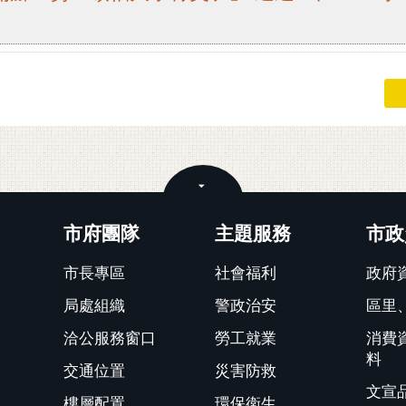
關閉
市府團隊
主題服務
市政
市長專區
社會福利
政府
局處組織
警政治安
區里
洽公服務窗口
勞工就業
消費
料
交通位置
災害防救
文宣
樓層配置
環保衛生