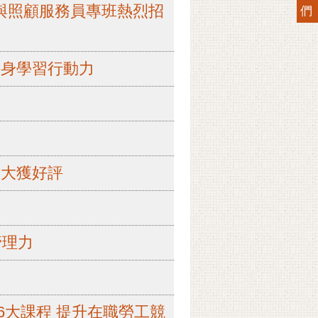
班與照顧服務員專班熱烈招
們
終身學習行動力
承大獲好評
管理力
6大課程 提升在職勞工競