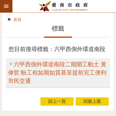
:::
搜
:::
跳到主要內容區塊
尋
:::
進
首頁
階
標籤
搜
尋
精彩府城
您目前搜尋標籤：六甲西側外環道南段
市府動態
六甲西側外環道南段二期開工動土 黃
市府團隊
偉哲:盼工程如期如質甚至提前完工便利
市民交通
主題服務
市政資訊
回上一頁
回最上面
市民互動