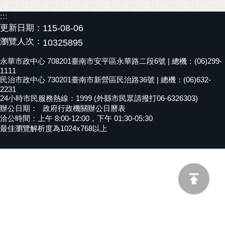
黃
:::
偉
更新日期：
115-08-06
哲
瀏覽人次：
10325895
螢
永華市政中心 708201臺南市安平區永華路二段6號 | 總機：(06)299-
光
1111
花
民治市政中心 730201臺南市新營區民治路36號 | 總機：(06)632-
2231
泉
24小時市民服務熱線：1999 (外縣市民眾請撥打06-6326303)
辦公日期：
政府行政機關辦公日曆表
桐
洽公時間：上午 8:00-12:00，下午 01:30-05:30
花
最佳瀏覽解析度為1024x768以上
祭
網
站
導
覽
訂
閱