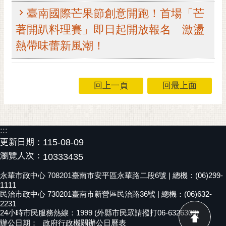
臺南國際芒果節創意開跑！首場「芒
黃
偉
著開趴料理賽」即日起開放報名 激盪
哲
熱帶味蕾新風潮！
螢
光
花
回上一頁
回最上面
泉
桐
花
:::
祭
更新日期：
115-08-09
瀏覽人次：
10333435
網
站
永華市政中心 708201臺南市安平區永華路二段6號 | 總機：(06)299-
導
1111
覽
民治市政中心 730201臺南市新營區民治路36號 | 總機：(06)632-
2231
24小時市民服務熱線：1999 (外縣市民眾請撥打06-6326303)
訂
辦公日期：
政府行政機關辦公日曆表
閱