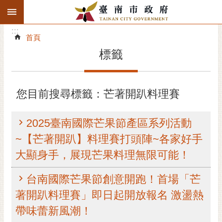
:::
搜
:::
跳到主要內容區塊
尋
:::
進
首頁
階
標籤
搜
尋
精彩府城
您目前搜尋標籤：芒著開趴料理賽
市府動態
2025臺南國際芒果節產區系列活動
市府團隊
~【芒著開趴】料理賽打頭陣~各家好手
大顯身手，展現芒果料理無限可能！
主題服務
台南國際芒果節創意開跑！首場「芒
市政資訊
著開趴料理賽」即日起開放報名 激盪熱
市民互動
帶味蕾新風潮！