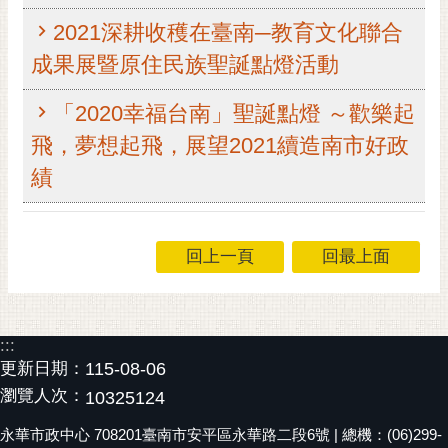
RSS
2021深耕收穫在臺南─教育文化聯合
訂
成果展暨原住民族聖誕點燈活動
閱
電
「2020幸福台南」聖誕點燈 ～歡樂起
子
飛，夢想起飛，展望2021續造南市好政
報
績
市
民
信
回上一頁
回最上面
箱
English
日
:::
本
更新日期：
115-08-06
語
瀏覽人次：
10325124
隱
永華市政中心 708201臺南市安平區永華路二段6號 | 總機：(06)299-