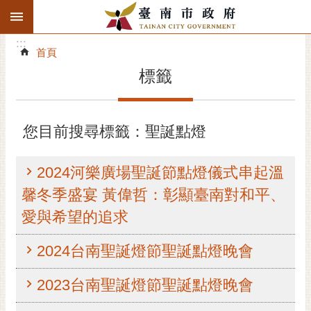
:::
搜
:::
跳到主要內容區塊
尋
:::
進
首頁
階
標籤
搜
尋
精彩府城
您目前搜尋標籤：聖誕點燈
市府動態
2024河樂廣場聖誕節點燈儀式串起溫
市府團隊
馨冬季盛宴 黃偉哲：彰顯臺南對和平、
愛與希望的追求
主題服務
2024台南聖誕燈節聖誕點燈晚會
市政資訊
2023台南聖誕燈節聖誕點燈晚會
市民互動