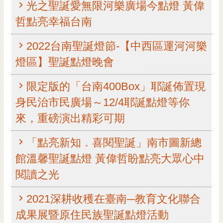
光之聖誕愛無限河樂廣場今點燈 黃偉
黃
哲點亮幸福台南
偉
哲
2022台南聖誕燈節-【中西區運河河樂
螢
燈區】聖誕點燈晚會
光
花
限定版的「台南400Box」耶誕佈置現
泉
身民治市民廣場～12/4耶誕點燈等你
桐
來，重磅演出精彩可期
花
祭
「點亮新知．喜閱聖誕」南市圖新總
網
館溫馨聖誕點燈 黃偉哲盼點亮大眾心中
站
閱讀之光
導
覽
2021深耕收穫在臺南─教育文化聯合
訂
成果展暨原住民族聖誕點燈活動
閱