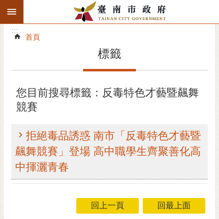
:::
搜
:::
跳到主要內容區塊
尋
:::
進
首頁
階
標籤
搜
尋
精彩府城
您目前搜尋標籤：反毒特色才藝暨飆舞
競賽
市府動態
市府團隊
拒絕毒品誘惑 南市「反毒特色才藝暨
飆舞競賽」登場 高中職學生齊聚善化高
主題服務
中揮灑青春
市政資訊
市民互動
回上一頁
回最上面