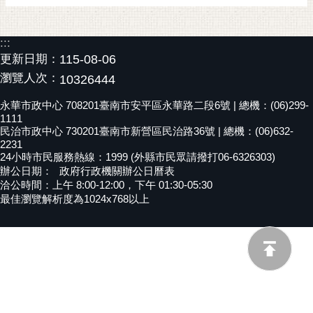
黃
偉
:::
哲
更新日期：
115-08-06
螢
瀏覽人次：
10326444
光
永華市政中心 708201臺南市安平區永華路二段6號 | 總機：(06)299-
花
1111
泉
民治市政中心 730201臺南市新營區民治路36號 | 總機：(06)632-
2231
桐
24小時市民服務熱線：1999 (外縣市民眾請撥打06-6326303)
花
辦公日期：
政府行政機關辦公日曆表
洽公時間：上午 8:00-12:00，下午 01:30-05:30
祭
最佳瀏覽解析度為1024x768以上
網
站
導
覽
訂
閱