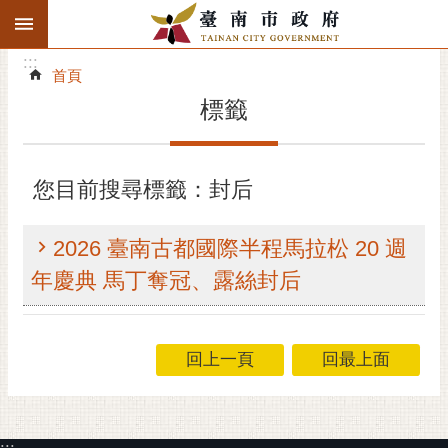
:::
搜
:::
跳到主要內容區塊
尋
:::
進
首頁
階
標籤
搜
尋
精彩府城
您目前搜尋標籤：封后
市府動態
2026 臺南古都國際半程馬拉松 20 週
市府團隊
年慶典 馬丁奪冠、露絲封后
主題服務
回上一頁
回最上面
市政資訊
市民互動