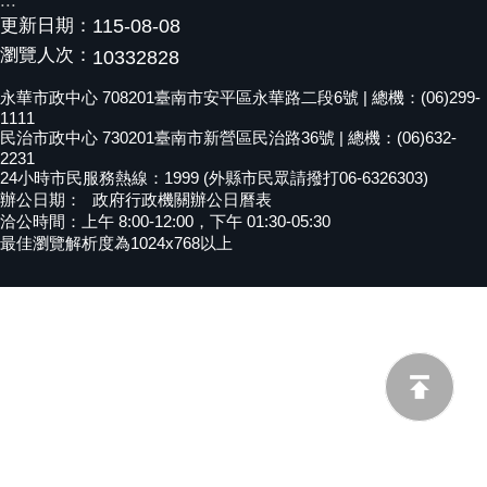
:::
更新日期：
115-08-08
黃
偉
瀏覽人次：
10332828
哲
永華市政中心 708201臺南市安平區永華路二段6號 | 總機：(06)299-
1111
螢
民治市政中心 730201臺南市新營區民治路36號 | 總機：(06)632-
光
2231
花
24小時市民服務熱線：1999 (外縣市民眾請撥打06-6326303)
泉
辦公日期：
政府行政機關辦公日曆表
洽公時間：上午 8:00-12:00，下午 01:30-05:30
桐
最佳瀏覽解析度為1024x768以上
花
祭
網
站
導
覽
訂
閱