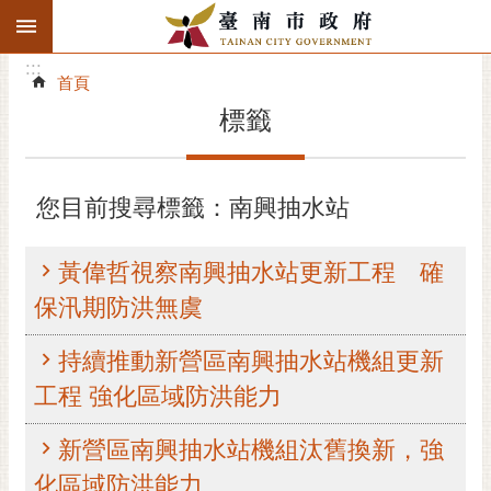
:::
搜
:::
跳到主要內容區塊
尋
:::
進
首頁
階
標籤
搜
尋
精彩府城
您目前搜尋標籤：南興抽水站
市府動態
黃偉哲視察南興抽水站更新工程 確
市府團隊
保汛期防洪無虞
主題服務
持續推動新營區南興抽水站機組更新
工程 強化區域防洪能力
市政資訊
新營區南興抽水站機組汰舊換新，強
市民互動
化區域防洪能力