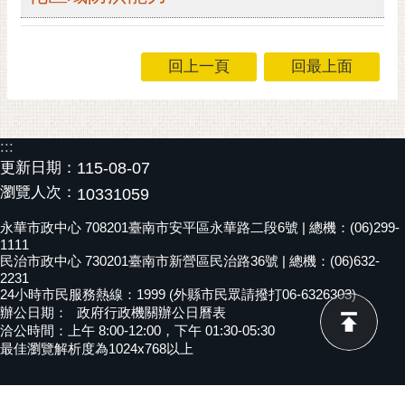
黃
偉
哲
回上一頁
回最上面
螢
光
花
:::
泉
更新日期：
115-08-07
瀏覽人次：
10331059
桐
花
永華市政中心 708201臺南市安平區永華路二段6號 | 總機：(06)299-
祭
1111
民治市政中心 730201臺南市新營區民治路36號 | 總機：(06)632-
2231
網
24小時市民服務熱線：1999 (外縣市民眾請撥打06-6326303)
站
辦公日期：
政府行政機關辦公日曆表
導
洽公時間：上午 8:00-12:00，下午 01:30-05:30
覽
最佳瀏覽解析度為1024x768以上
訂
閱