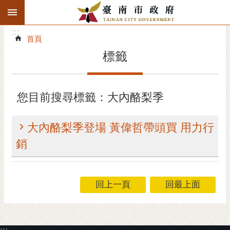
:::
搜
:::
跳到主要內容區塊
尋
:::
進
首頁
階
標籤
搜
尋
精彩府城
您目前搜尋標籤：大內酪梨季
市府動態
大內酪梨季登場 黃偉哲帶頭買 用力行
市府團隊
銷
主題服務
回上一頁
回最上面
市政資訊
市民互動