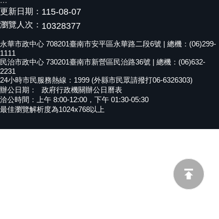
:::
更新日期：
115-08-07
黃
偉
瀏覽人次：
10328377
哲
永華市政中心 708201臺南市安平區永華路二段6號 | 總機：(06)299-
1111
螢
民治市政中心 730201臺南市新營區民治路36號 | 總機：(06)632-
光
2231
花
24小時市民服務熱線：1999 (外縣市民眾請撥打06-6326303)
泉
辦公日期：
政府行政機關辦公日曆表
洽公時間：上午 8:00-12:00，下午 01:30-05:30
桐
最佳瀏覽解析度為1024x768以上
花
祭
網
站
導
覽
訂
閱