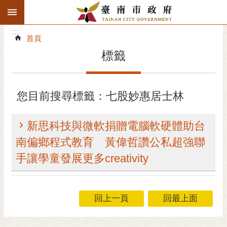
:::
搜
:::
跳到主要內容區塊
尋
:::
進
首頁
階
標籤
搜
尋
精彩府城
您目前搜尋標籤：七股妙惠居士林
市府動態
新思科技與微軟捐贈電腦軟硬體助台
市府團隊
南偏鄉程式教育 黃偉哲讚公私超強聯
手讓學童發展更多creativity
主題服務
市政資訊
回上一頁
回最上面
市民互動