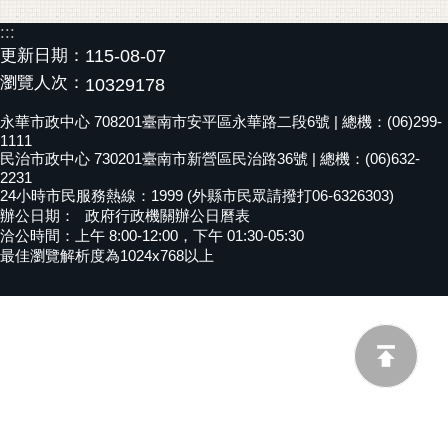
黃
:::
偉
更新日期：
115-08-07
哲
瀏覽人次：
10329178
螢
永華市政中心 708201臺南市安平區永華路二段6號 | 總機：(06)299-
光
1111
花
民治市政中心 730201臺南市新營區民治路36號 | 總機：(06)632-
2231
泉
24小時市民服務熱線：1999 (外縣市民眾請撥打06-6326303)
辦公日期：
政府行政機關辦公日曆表
桐
洽公時間：上午 8:00-12:00，下午 01:30-05:30
花
最佳瀏覽解析度為1024x768以上
祭
網
站
導
覽
訂
閱