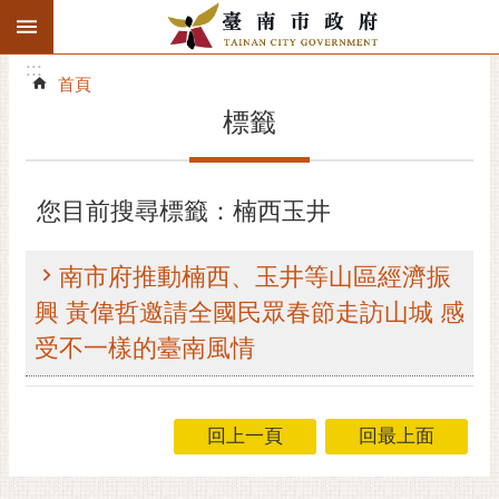
:::
搜
:::
跳到主要內容區塊
尋
:::
進
首頁
階
標籤
搜
尋
精彩府城
您目前搜尋標籤：楠西玉井
市府動態
南市府推動楠西、玉井等山區經濟振
市府團隊
興 黃偉哲邀請全國民眾春節走訪山城 感
受不一樣的臺南風情
主題服務
市政資訊
回上一頁
回最上面
市民互動