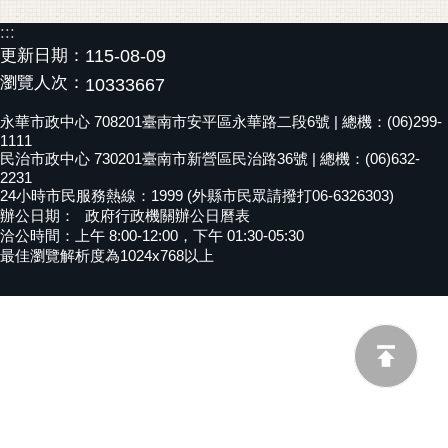
黃
:::
偉
更新日期：
115-08-09
哲
瀏覽人次：
10333667
螢
永華市政中心 708201臺南市安平區永華路二段6號 | 總機：(06)299-
光
1111
花
民治市政中心 730201臺南市新營區民治路36號 | 總機：(06)632-
2231
泉
24小時市民服務熱線：1999 (外縣市民眾請撥打06-6326303)
辦公日期：
政府行政機關辦公日曆表
桐
洽公時間：上午 8:00-12:00，下午 01:30-05:30
花
最佳瀏覽解析度為1024x768以上
祭
網
站
導
覽
訂
閱