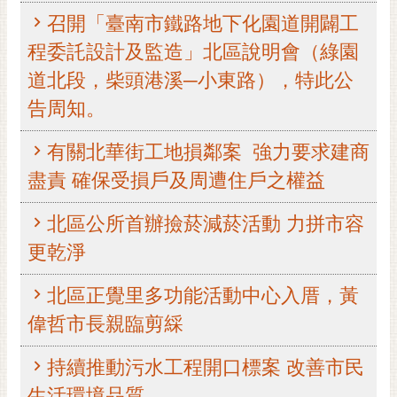
召開「臺南市鐵路地下化園道開闢工
黃
偉
程委託設計及監造」北區說明會（綠園
哲
道北段，柴頭港溪─小東路），特此公
螢
告周知。
光
花
有關北華街工地損鄰案 強力要求建商
泉
盡責 確保受損戶及周遭住戶之權益
桐
花
北區公所首辦撿菸減菸活動 力拼市容
祭
更乾淨
網
北區正覺里多功能活動中心入厝，黃
站
導
偉哲市長親臨剪綵
覽
持續推動污水工程開口標案 改善市民
訂
生活環境品質
閱