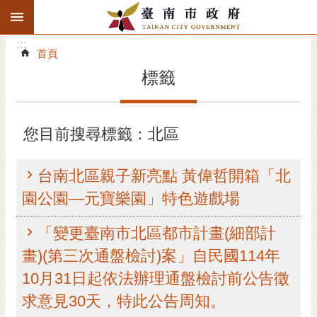
:::
搜
:::
跳到主要內容區塊
尋
:::
進
首頁
階
標籤
搜
尋
精彩府城
您目前搜尋標籤：北區
市府動態
台南北區親子新亮點 黃偉哲開箱「北
市府團隊
園公園—元寶樂園」特色遊戲場
主題服務
「變更臺南市北區都市計畫(細部計
畫)(第三次通盤檢討)案」自民國114年
市政資訊
10月31日起依法辦理通盤檢討前公告徵
市民互動
求意見30天，特此公告周知。