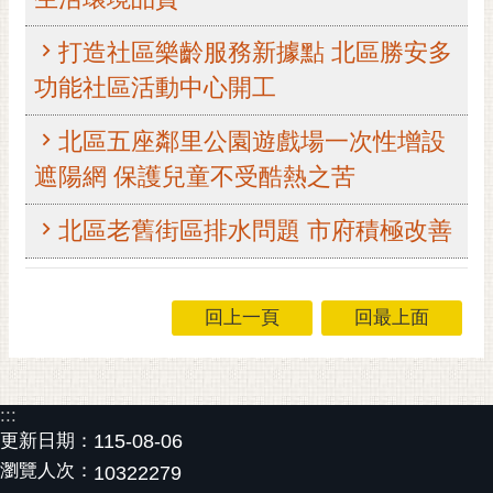
RSS
打造社區樂齡服務新據點 北區勝安多
訂
功能社區活動中心開工
閱
電
北區五座鄰里公園遊戲場一次性增設
子
報
遮陽網 保護兒童不受酷熱之苦
市
北區老舊街區排水問題 市府積極改善
民
信
箱
回上一頁
回最上面
English
日
本
:::
語
更新日期：
115-08-06
瀏覽人次：
隱
10322279