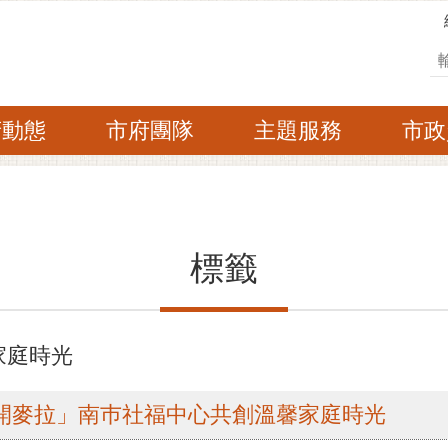
搜
府動態
市府團隊
主題服務
市政
標籤
家庭時光
起開麥拉」南巿社福中心共創溫馨家庭時光