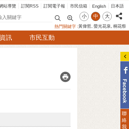
網站導覽
訂閱RSS
訂閱電子報
市民信箱
日本語
English
小
中
大
尋
黃偉哲
螢光花泉
桐花祭
熱門關鍵字
資訊
市民互動
_
聯
絡
我