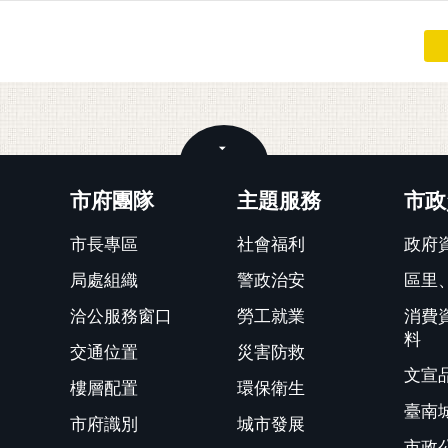
關閉
市府團隊
主題服務
市政
市長專區
社會福利
政府
局處組織
警政治安
區里
洽公服務窗口
勞工就業
消費
料
交通位置
災害防救
文宣
樓層配置
環保衛生
臺南
市府識別
城市發展
市政