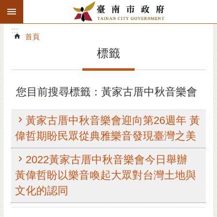
:::
搜
:::
跳到主要內容區塊
尋
:::
進
首頁
階
標籤
搜
尋
精彩府城
您目前搜尋標籤：黃家古厝中秋音樂會
市府動態
黃家古厝中秋音樂會迎向第26週年 黃
市府團隊
偉哲期盼民眾從典雅樂音發現臺灣之美
主題服務
2022黃家古厝中秋音樂會今日舉辦
黃偉哲盼以樂音喚起大眾對台灣土地與
市政資訊
文化的認同
市民互動