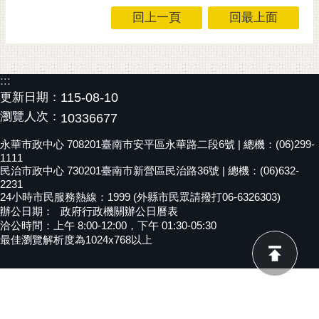
回上一頁
回最上面
黃
偉
哲
螢
:::
光
更新日期：
115-08-10
花
瀏覽人次：
10336677
泉
永華市政中心 708201臺南市安平區永華路二段6號 | 總機：(06)299-
桐
1111
民治市政中心 730201臺南市新營區民治路36號 | 總機：(06)632-
花
2231
祭
24小時市民服務熱線：1999 (外縣市民眾請撥打06-6326303)
辦公日期：
政府行政機關辦公日曆表
網
洽公時間：上午 8:00-12:00，下午 01:30-05:30
站
最佳瀏覽解析度為1024x768以上
導
覽
訂
閱