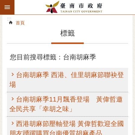
:::
搜
:::
跳到主要內容區塊
尋
:::
進
首頁
階
標籤
搜
尋
精彩府城
您目前搜尋標籤：台南胡麻季
市府動態
台南胡麻季 西港、佳里胡麻節聯袂登
市府團隊
場
主題服務
台南胡麻季11月飄香登場 黃偉哲邀
全民共享「幸胡之味」
市政資訊
西港胡麻節壓軸登場 黃偉哲歡迎全國
市民互動
朋友踴躍購買台南優質胡麻產品