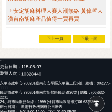
黃
安定胡麻料理大賽人潮熱絡 黃偉哲大
偉
哲
讚台南胡麻產品值得一買再買
螢
光
回上一頁
回最上面
花
泉
桐
花
:::
祭
更新日期：
115-08-07
瀏覽人次：
10328440
網
永華市政中心 708201臺南市安平區永華路二段6號 | 總機：(06)299-
站
1111
導
民治市政中心 730201臺南市新營區民治路36號 | 總機：(06)632-
覽
2231
24小時市民服務熱線：1999 (外縣市民眾請撥打06-6326303)
訂
辦公日期：
政府行政機關辦公日曆表
閱
洽公時間：上午 8:00-12:00，下午 01:30-05:30