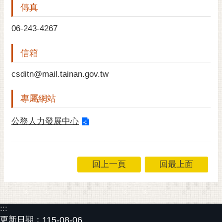
傳真
黃
偉
06-243-4267
哲
信箱
螢
光
csditn@mail.tainan.gov.tw
花
泉
專屬網站
桐
花
公務人力發展中心
祭
網
回上一頁
回最上面
站
導
覽
:::
訂
更新日期：
115-08-06
閱