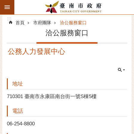
:::
搜
:::
跳到主要內容區塊
尋
:::
進
首頁
市府團隊
洽公服務窗口
階
洽公服務窗口
搜
尋
公務人力發展中心
精彩府城
市府動態
市府團隊
地址
主題服務
710301 臺南市永康區南台街一號S棟5樓
電話
市政資訊
06-254-8800
市民互動