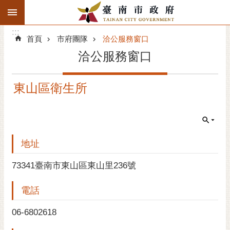
:::
搜
:::
跳到主要內容區塊
尋
:::
進
首頁
市府團隊
洽公服務窗口
階
洽公服務窗口
搜
尋
東山區衛生所
精彩府城
市府動態
市府團隊
地址
主題服務
73341臺南市東山區東山里236號
電話
市政資訊
06-6802618
市民互動