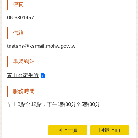
傳真
黃
偉
06-6801457
哲
信箱
螢
光
tnstshs@ksmail.mohw.gov.tw
花
泉
專屬網站
桐
花
東山區衛生所
祭
服務時間
網
站
早上8點至12點，下午1點30分至5點30分
導
覽
訂
回上一頁
回最上面
閱