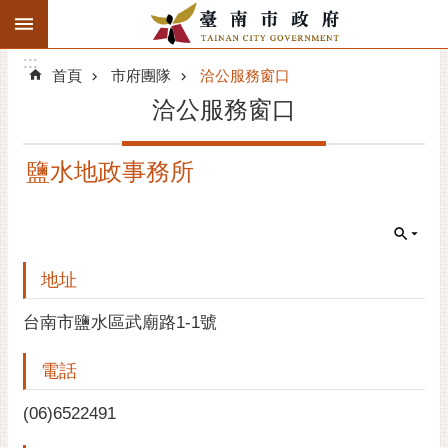
:::
搜
:::
跳到主要內容區塊
尋
:::
進
首頁
市府團隊
洽公服務窗口
階
洽公服務窗口
搜
尋
鹽水地政事務所
精彩府城
市府動態
市府團隊
地址
主題服務
台南市鹽水區武廟路1-1號
電話
市政資訊
(06)6522491
市民互動