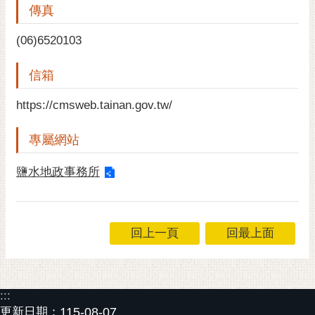
傳真
黃
偉
(06)6520103
哲
信箱
螢
光
https://cmsweb.tainan.gov.tw/
花
泉
專屬網站
桐
花
鹽水地政事務所
祭
網
回上一頁
回最上面
站
導
覽
:::
訂
更新日期：
115-08-07
閱