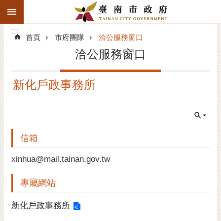
:::
搜
:::
跳到主要內容區塊
尋
:::
進
首頁
市府團隊
洽公服務窗口
階
洽公服務窗口
搜
尋
新化戶政事務所
精彩府城
市府動態
市府團隊
信箱
主題服務
xinhua@mail.tainan.gov.tw
專屬網站
市政資訊
新化戶政事務所
市民互動