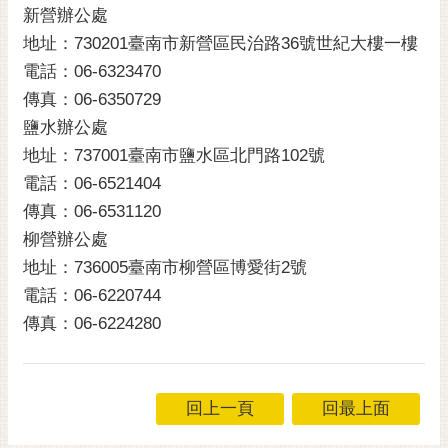
新營辦公處
黃
地址：730201臺南市新營區民治路36號世紀大樓一樓
偉
哲
電話：06-6323470
傳真：06-6350729
螢
鹽水辦公處
光
地址：737001臺南市鹽水區北門路102號
花
泉
電話：06-6521404
傳真：06-6531120
桐
柳營辦公處
花
祭
地址：736005臺南市柳營區博愛街2號
電話：06-6220744
網
傳真：06-6224280
站
導
覽
回上一頁
回最上面
訂
閱