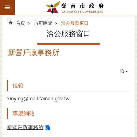
:::
搜
:::
跳到主要內容區塊
尋
:::
進
首頁
市府團隊
洽公服務窗口
階
洽公服務窗口
搜
尋
新營戶政事務所
精彩府城
市府動態
市府團隊
信箱
主題服務
xinying@mail.tainan.gov.tw
專屬網站
市政資訊
新營戶政事務所
市民互動