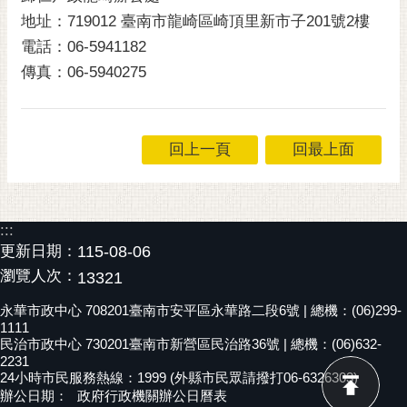
RSS
地址：719012 臺南市龍崎區崎頂里新市子201號2樓
電話：06-5941182
訂
傳真：06-5940275
閱
電
子
報
回上一頁
回最上面
市
民
信
:::
箱
更新日期：
115-08-06
English
瀏覽人次：
13321
日
永華市政中心 708201臺南市安平區永華路二段6號 | 總機：(06)299-
本
1111
民治市政中心 730201臺南市新營區民治路36號 | 總機：(06)632-
語
2231
24小時市民服務熱線：1999 (外縣市民眾請撥打06-6326303)
隱
辦公日期：
政府行政機關辦公日曆表