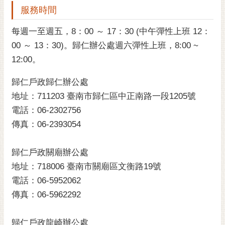
服務時間
黃
偉
每週一至週五，8：00 ～ 17：30 (中午彈性上班 12：
哲
00 ～ 13：30)。歸仁辦公處週六彈性上班，8:00 ~
螢
12:00。
光
花
歸仁戶政歸仁辦公處
泉
地址：711203 臺南市歸仁區中正南路一段1205號
電話：06-2302756
桐
花
傳真：06-2393054
祭
歸仁戶政關廟辦公處
網
地址：718006 臺南市關廟區文衡路19號
站
電話：06-5952062
導
覽
傳真：06-5962292
訂
歸仁戶政龍崎辦公處
閱