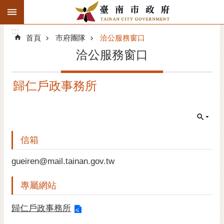
:::
搜
:::
跳到主要內容區塊
尋
:::
進
首頁
市府團隊
洽公服務窗口
階
洽公服務窗口
搜
尋
歸仁戶政事務所
精彩府城
市府動態
市府團隊
信箱
主題服務
gueiren@mail.tainan.gov.tw
專屬網站
市政資訊
歸仁戶政事務所
市民互動