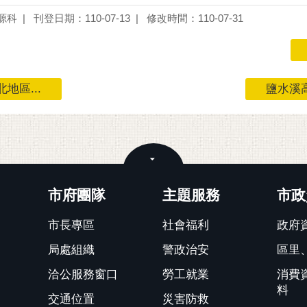
源科
刊登日期：110-07-13
修改時間：110-07-31
區...
鹽水溪高
關閉
市府團隊
主題服務
市政
市長專區
社會福利
政府
局處組織
警政治安
區里
洽公服務窗口
勞工就業
消費
料
交通位置
災害防救