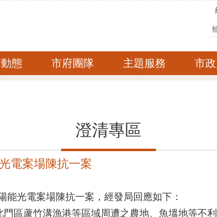
搜
府動態
市府團隊
主題服務
市政
澄清專區
光電案場陳抗一案
陽能光電案場陳抗一案，經發局回應如下：
告北門區蘆竹溝漁港等區域周遭之農地、魚塭地等不