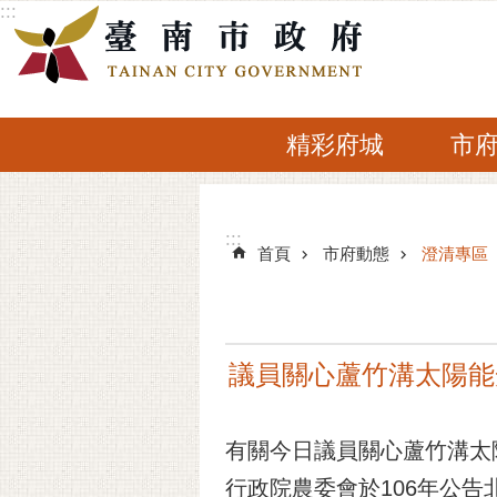
:::
跳到主要內容區塊
精彩府城
市
:::
:::
首頁
市府動態
澄清專區
議員關心蘆竹溝太陽能
有關今日議員關心蘆竹溝太
行政院農委會於106年公