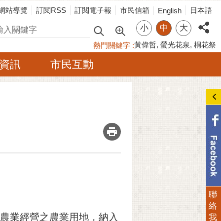
網站導覽
訂閱RSS
訂閱電子報
市民信箱
日本語
English
小
中
大
尋
黃偉哲
螢光花泉
桐花祭
熱門關鍵字
資訊
市民互動
_
聯
絡
利農業經營之農業用地，納入
我