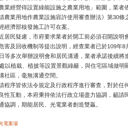
農業經營得設置綠能設施之農業用地」範圍，業者
請農業用地作農業設施容許使用審查辦法》第30條
經經濟部核發施工許可在案。
近居民疑慮，市府要求業者於開工前必須召開說明
害及回收機制等提出說明，經查業者已於109年8月30
年5月8日等多次舉辦說明會和居民溝通，業者承諾後續
界處以植栽、植披等設置景觀綠籬，與住宅區域做明
溝社區，毫無溝通空間。
請程序皆依法令規定及行政程序進行審查，對於任
良性互動，本府秉持依法行政立場盡力協調，籲請
通協調，期能居民、光電業者創造雙贏。
光電案場