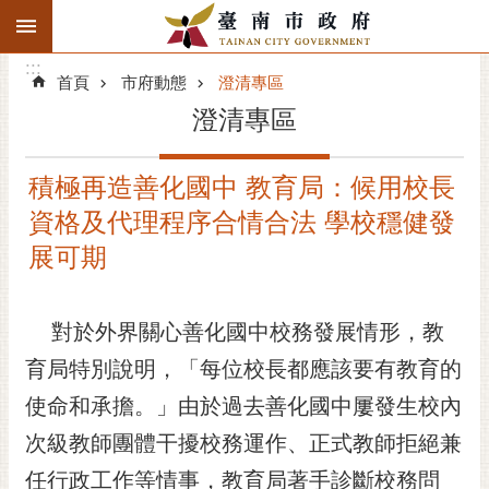
:::
搜
:::
跳到主要內容區塊
尋
:::
進
首頁
市府動態
澄清專區
階
澄清專區
搜
尋
積極再造善化國中 教育局：候用校長
精彩府城
資格及代理程序合情合法 學校穩健發
市府動態
展可期
市府團隊
對於外界關心善化國中校務發展情形，教
主題服務
育局特別說明，「每位校長都應該要有教育的
使命和承擔。」由於過去善化國中屢發生校內
市政資訊
次級教師團體干擾校務運作、正式教師拒絕兼
市民互動
任行政工作等情事，教育局著手診斷校務問