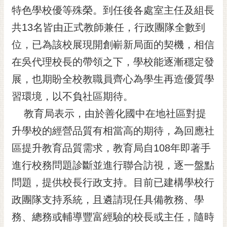
特色學校優等殊榮。到任後各處室主任及組長
RSS
共13名皆由正式教師兼任，行政團隊全數到
訂
閱
位，已為該校展現開創嶄新局面的契機，相信
電
在吳代理校長的帶領之下，學校能逐漸穩定發
子
報
展，也期盼全校教職員齊心為學生再造優質學
習環境，以不負社區期待。
市
民
教育局表示，由於善化國中在地社區對提
信
升學校的經營品質有相當高的期待，為回應社
箱
區提升教育品質需求，教育局自108年即著手
English
進行校務問題診斷並進行聯合訪視，逐一盤點
日
問題，提供校長行政支持。目前已建構學校行
本
語
政團隊支持系統，且遴請現任具備教務、學
務、總務或輔導豐富經驗的校長或主任，隨時
隱