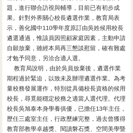
題，進行聯合訪視與輔導，目前已有初步成
黃
偉
果。針對外界關心校長遴選作業，教育局表
哲
示，善化國中110學年度原訂由吳姓候用校長
螢
遴選通過，惟該員因照顧家庭因素，主動申請
光
花
自願放棄，雖經本局再三懇談慰留，確有難處
泉
才勉予同意，另洽合適人選。
桐
教育局說明，由於吳員放棄後，遴選作業
花
期程過於緊迫，以致未及辦理遴選作業。為考
祭
量校務發展運作，特別從具備校長資格的候用
網
校長，尋覓能穩定校務之適當人選代理。代理
站
導
校長吳旭泰本身學養俱優，已擔任13年主任，
覽
歷任三處室主任，行政歷練完整，過去曾獲得
訂
教育部教學卓越獎、閱讀磐石獎、空間美學暨
閱