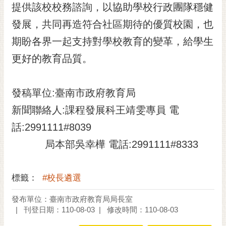
私
提供該校校務諮詢，以協助學校行政團隊穩健
權
發展，共同再造符合社區期待的優質校園，也
及
安
期盼各界一起支持對學校教育的變革，給學生
全
更好的教育品質。
政
策
網
發稿單位:臺南市政府教育局
站
新聞聯絡人:課程發展科王靖雯專員 電
資
話:2991111#8039
料
開
局本部吳幸樺 電話:2991111#8333
放
宣
告
標籤：
#校長遴選
市
發布單位：臺南市政府教育局局長室
府
刊登日期：110-08-03
修改時間：110-08-03
交