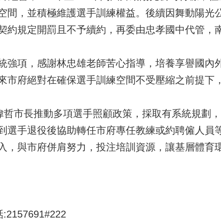
空間，並積極維護選手訓練權益。後續因舞動陽光
契約規定開罰且不予續約，再委由忠孝國中代管，
統強項，感謝林忠雄老師苦心指導，培養享譽國內外
來市府絕對在確保選手訓練空間不受壓縮之前提下
黃偉哲市長推動多項選手照顧政策，採取有系統規劃
到選手退役後協助轉任市府專任教練或約聘僱人員
入，與市府併肩努力，投注培訓資源，讓基層體育
157691#222