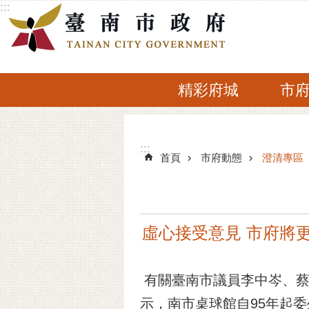
:::
跳到主要內容區塊
精彩府城
市
:::
:::
首頁
市府動態
澄清專區
虛心接受意見 市府將
有關臺南市議員李中岑、蔡
示，南市桌球館自95年起委