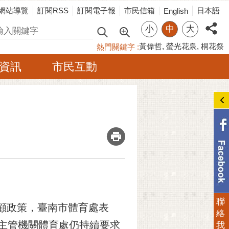
網站導覽
訂閱RSS
訂閱電子報
市民信箱
日本語
English
小
中
大
尋
黃偉哲
螢光花泉
桐花祭
熱門關鍵字
資訊
市民互動
_
聯
顧政策，臺南市體育處表
絡
但主管機關體育處仍持續要求
我