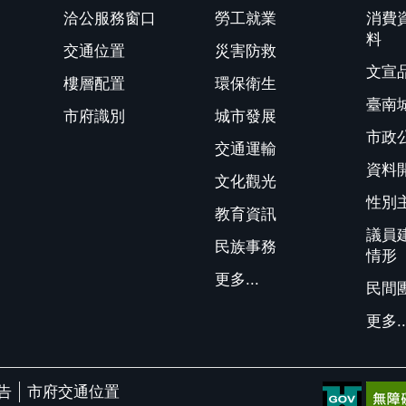
洽公服務窗口
勞工就業
消費
料
交通位置
災害防救
文宣
樓層配置
環保衛生
臺南
市府識別
城市發展
市政
交通運輸
資料
文化觀光
性別
教育資訊
議員
民族事務
情形
更多...
民間
更多..
告
市府交通位置