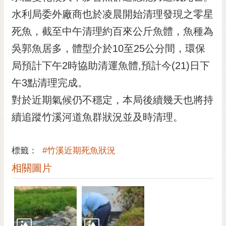
黃
水利局委外廠商也於凌晨開始清理發現之零星
偉
死魚，截至中午清理約百來公斤魚體，魚種為
哲
吳郭魚居多，體型介於10至25公分間，環保
螢
局預計下午2時協助清運魚體,預計今(21)日下
光
花
午3點清理完成。
泉
對於近期氣候仍不穩定，本局後續幾天也將持
桐
續追蹤竹溪河道魚群狀況並及時清理。
花
祭
標籤：
#竹溪近期死魚狀況
網
相關圖片
站
導
覽
訂
閱