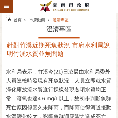
:::
搜
:::
跳到主要內容區塊
尋
:::
進
首頁
市府動態
澄清專區
階
澄清專區
搜
尋
針對竹溪近期死魚狀況 市府水利局說
精彩府城
明竹溪水質並無問題
市府動態
水利局表示，竹溪今(21)日凌晨由水利局委外
市府團隊
人員巡檢時發現有死魚狀況，人員立即就水質
主題服務
淨化廠放流水質進行採樣發現各項水質均正
市政資訊
常，溶氧也達4.6 mg/L以上，故初步判斷魚群
死亡原因係因久未降雨，而降雨使得河道擾動
市民互動
水溫變化較大，影響魚群適應能力造成死亡。