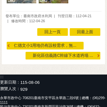
RSS
訂
發布單位：臺南市政府水利局
刊登日期：112-04-21
閱
修改時間：112-04-26
電
子
回上一頁
回最上面
報
市
仁德文小1用地仍有設校需求，無...
民
新化區信義路C幹線下水道坍塌 ...
信
箱
English
:::
日
更新日期：
115-08-06
本
瀏覽人次：
929
語
永華市政中心 708201臺南市安平區永華路二段6號 | 總機：(06)299-
隱
1111
民治市政中心 730201臺南市新營區民治路36號 | 總機：(06)632-