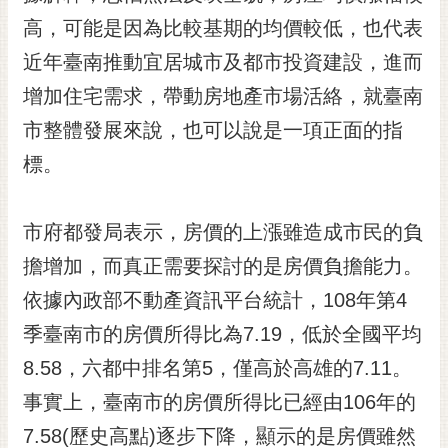
黃
高，可能是因為比較基期的均價較低，也代表
偉
近年臺南推動宜居城市及都市投資建設，進而
哲
增加住宅需求，帶動房地產市場活絡，就臺南
螢
市整體發展來說，也可以說是一項正面的指
光
花
標。
泉
桐
市府都發局表示，房價的上漲雖造成市民的負
花
擔增加，而真正需要探討的是房價負擔能力。
祭
依據內政部不動產資訊平台統計，108年第4
網
季臺南市的房價所得比為7.19，低於全國平均
站
導
8.58，六都中排名第5，僅高於高雄的7.11。
覽
事實上，臺南市的房價所得比已經由106年的
訂
7.58(歷史高點)逐步下降，顯示的是房價雖然
閱