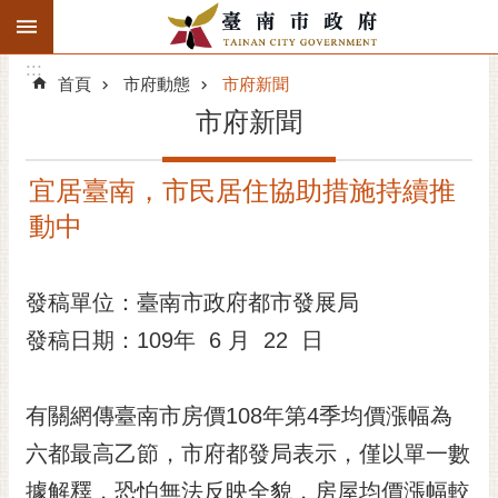
:::
搜
:::
跳到主要內容區塊
尋
:::
進
首頁
市府動態
市府新聞
階
市府新聞
搜
尋
宜居臺南，市民居住協助措施持續推
精彩府城
動中
市府動態
發稿單位：臺南市政府都市發展局
市府團隊
發稿日期：109年 6 月 22 日
主題服務
市政資訊
有關網傳臺南市房價108年第4季均價漲幅為
六都最高乙節，市府都發局表示，僅以單一數
市民互動
據解釋，恐怕無法反映全貌，房屋均價漲幅較