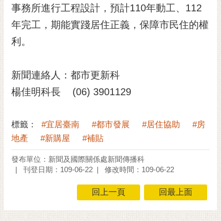
私
事務所進行工程設計，預計110年動工、112
權
年完工，期能實踐居住正義，保障市民住的權
及
安
利。
全
政
策
新聞連絡人：都市更新科
網
楊佳明科長 (06) 3901129
站
資
料
標籤：
#宜居臺南
#都市發展
#居住協助
#房
開
地產
#新購屋
#補貼
放
宣
發布單位：新聞及國際關係處新聞傳播科
告
刊登日期：109-06-22
修改時間：109-06-22
市
回上一頁
回最上面
府
交