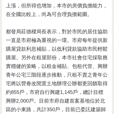
RSS
上漲，但所得也增加，本市的房價負擔能力，
在全國比較上，尚為可合理負擔範圍。
訂
閱
電
都發局莊德樑局長表示，對於市民的居住協助
子
報
一直是市府極為重視的一環。市府每年提供新
市
購屋貸款利息補貼，以低利貸款協助市民輕鬆
民
購屋。另外在租屋部份，本市社會住宅採取務
信
實穩健的策略，以租金補貼、包租代管、興辦
箱
青年公宅三階段逐步推動，只租不賣之青年公
English
宅將以營眷改閒置土地辦理公辦都更回饋取得
日
本
約855戶，市府自行興建1,145戶，總計目標
語
興辦2,000戶。目前市府自建首案基地位於北
區的小東路，共計350戶，目前已委託建築師
隱