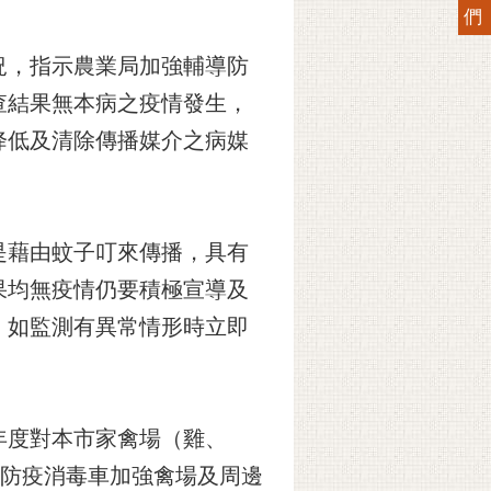
們
況，指示農業局加強輔導防
查結果無本病之疫情發生，
降低及清除傳播媒介之病媒
是藉由蚊子叮來傳播，具有
果均無疫情仍要積極宣導及
，如監測有異常情形時立即
年度對本市家禽場（雞、
遣防疫消毒車加強禽場及周邊