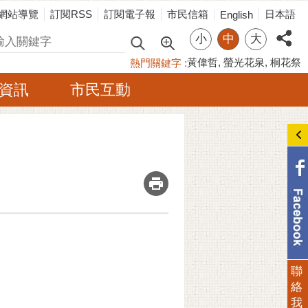
網站導覽
訂閱RSS
訂閱電子報
市民信箱
日本語
English
小
中
大
尋
黃偉哲
螢光花泉
桐花祭
熱門關鍵字
資訊
市民互動
_
聯
絡
我