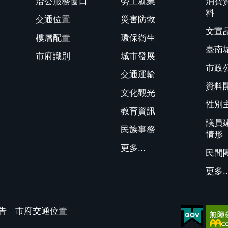
洽公服務窗口
勞工就業
消費
料
交通位置
災害防救
文宣
樓層配置
環保衛生
臺南
市府識別
城市發展
市政
交通運輸
資料
文化觀光
性別
教育資訊
議員
民族事務
情形
更多...
民間
更多..
告
市府交通位置