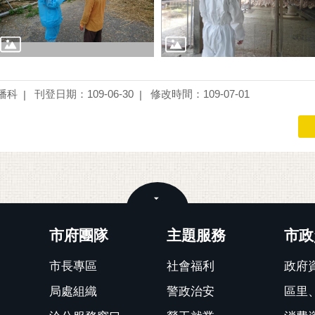
播科
刊登日期：109-06-30
修改時間：109-07-01
關閉
市府團隊
主題服務
市政
市長專區
社會福利
政府
局處組織
警政治安
區里