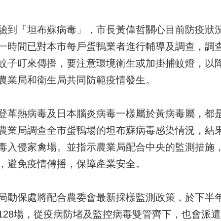
驗到「坦布蘇病毒」，市長黃偉哲關心目前防疫狀
一時間已對本市每戶蛋鴨業者進行輔導及調查，調
蚊子叮來傳播，要注意環境衛生或加掛捕蚊燈，以
農業局和衛生局共同防範疫情發生。
登革熱病毒及日本腦炎病毒一樣屬於黃病毒屬，都
農業局調查全市蛋鴨場的坦布蘇病毒感染情況，結
毒入侵家禽場。並指示農業局配合中央的監測措施
，避免疫情傳播，保障產業安全。
局動保處將配合農委會最新採樣監測政策，於下半
128場，從疫病防堵及監控病毒雙管齊下，也會派