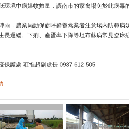
低環境中病媒蚊數量，讓南市的家禽場免於此病毒
陣雨，農業局動保處呼籲養禽業者注意場內防範病
生長遲緩、下痢、產蛋率下降等坦布蘇病常見臨床
處 莊惟超副處長 0937-612-505
情