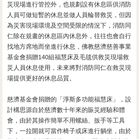
私
災現場進行管控外，也規劃設有休息區供消防
權
人員可做短暫的休息並做人員輪替救災，但因
及
安
為災害現場環境及空間受限的情況下，消防同
全
仁除在規畫的休息區內休息外，往往也會自行
政
策
找地方席地而坐進行休息，佛教慈濟慈善事業
網
基金會捐贈140組福慧床及毛毯供救災現場救
站
災人員休息使用，未來將對消防同仁在救災現
資
場提供更好的休息品質。
料
開
放
慈濟基金會捐贈的「淨斯多功能福慧床」，設
宣
告
計構思源自於慈濟數十年來的賑災經驗和體
市
會，由於其操作簡單不用螺絲、扳手等工具
府
下，一拉開就可當作椅子或床進行躺坐，由於
交