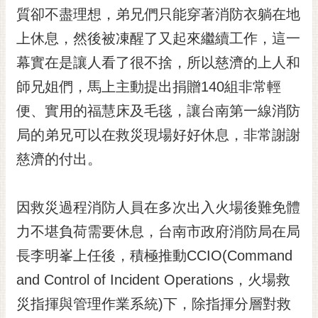
質卻不盡理想，弟兄們只能穿著消防衣躺在地
RSS
上休息，然後被凍醒了又起來繼續工作，這一
訂
閱
幕實在是讓人看了很不捨，所以慈濟的上人和
電
師兄姐們，馬上主動提出捐贈140組非常輕
子
報
便、實用的福慧床及毛毯，讓台南第一線消防
局的弟兄可以在救災現場好好休息，非常謝謝
市
民
慈濟的付出。
信
箱
因救災過程消防人員在多次出入火場後難免體
English
力不堪負荷需要休息，台南市政府消防局在局
日
長李明峯上任後，積極推動CCIO(Command
本
語
and Control of Incident Operations，火場救
災指揮與管理作業系統)下，除指揮分層對救
隱