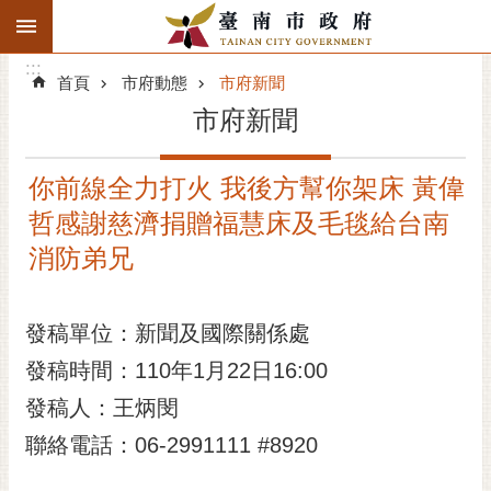
:::
搜
:::
跳到主要內容區塊
尋
:::
進
首頁
市府動態
市府新聞
階
市府新聞
搜
尋
你前線全力打火 我後方幫你架床 黃偉
精彩府城
哲感謝慈濟捐贈福慧床及毛毯給台南
市府動態
消防弟兄
市府團隊
發稿單位：新聞及國際關係處
主題服務
發稿時間：110年1月22日16:00
發稿人：王炳閔
市政資訊
聯絡電話：06-2991111 #8920
市民互動