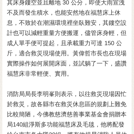
通
其床身鏤空並且離地 30 公分，即使大雨宣洩
位
不及而發生積水，也能安然地在福慧床上休
置
息，不致於在潮濕環境裡坐臥難安，其鏤空設
計也可以減輕重量方便搬運，儘管床身輕，但
成人單手便可提起，且承載重力可達 150 公
斤，適合救災現場使用。黃偉哲市長也在現場
實際操作如何展開床面，並試躺了一下，盛讚
福慧床非常輕便、實用。
消防局局長李明峯則表示，以往救災現場因忙
於救災，故各縣市在救災休息區的規劃上難免
比較簡陋，今佛教慈濟慈善事業基金會捐贈本
局140組淨斯多功能福慧床及毛毯，他將配發