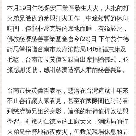
本月19日仁德保安工業區發生大火，大批的打
黃
偉
火弟兄徹夜的參與打火工作，中途短暫的休息
哲
時間，僅能非常克難的席地而睡，有鑑於此，
螢
佛教慈濟慈善事業基金會今(22)日 下午於仁德
光
花
靜思堂捐贈台南市政府消防局140組福慧床及
泉
毛毯，台南市長黃偉哲親自出席捐贈儀式，並
桐
頒感謝獎狀，感謝慈濟造福人群的慈善義舉。
花
祭
台南市長黃偉哲表示，慈濟在台灣這幾十年來
網
不止善行讓大家看見，甚至在國際間也時時看
站
導
到慈濟師兄姐的身影，這樣的精神值得效法與
覽
學習。前幾天仁德區的工廠大火，消防局的打
訂
火弟兄辛勞地徹夜救災，但救災現場休息的品
閱