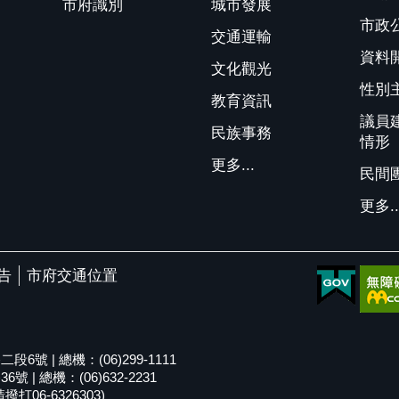
市府識別
城市發展
市政
交通運輸
資料
文化觀光
性別
教育資訊
議員
民族事務
情形
更多...
民間
更多..
告
市府交通位置
號 | 總機：(06)299-1111
| 總機：(06)632-2231
06-6326303)