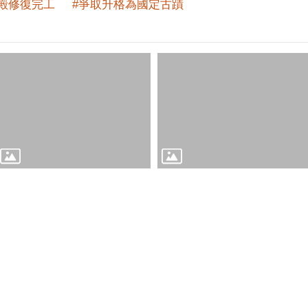
殿修復完工
#爭取升格為國定古蹟