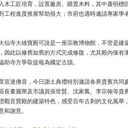
入木工匠培育，設置廠房、購置木料，其中蕭明標匠
對工程進度推展幫助很大；市府也適時邀請專家學
大仙寺大雄寶殿可說是一座宗教博物館，不管是建
，因此以修舊如舊的方式完成修復，尤其殿內保有
協助寺方爭取提報為國定古蹟。
眾宣達佛音，今日謝土典禮特別邀請各界貴賓共同
區長董麗華及市議員張世賢、沈家鳳、李宗翰等貴
證觀音寶殿的建築特色，感受百年古剎的文化風華
意和謝意。