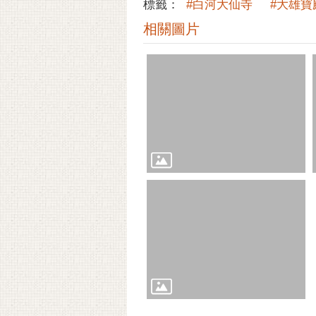
標籤：
#白河大仙寺
#大雄寶
相關圖片