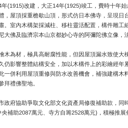
(1915)改建，大正14年(1925)竣工，費時十
體，屋頂採重檐歇山頂，形式仿日本佛寺，呈現日
肅。室內木構架採減柱、移柱靈活配置，構件雕工
尼大佛及臨濟宗本山京都妙心寺的阿彌陀佛立像，
檜木為材，極具高耐腐性能，但因屋頂漏水致使大棟(
久仍影響整體結構安全，加以木構件上的彩繪經年
此一併利用屋頂重修與防水改善機會，補強建構木
參拜禮佛聖地。
市政府協助爭取文化部文化資產局修復補助款，同
中央補助2087萬元、寺方自籌2528萬元)，積極