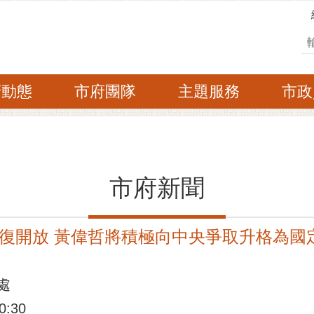
搜
府動態
市府團隊
主題服務
市政
市府新聞
復開放 黃偉哲將積極向中央爭取升格為國
處
:30