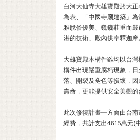
白河大仙寺大雄寶殿於大正4年
為表、「中國寺廟建築」為
雅脫俗優美、巍巍莊重而嚴
湛的技術。殿內供奉釋迦摩
大雄寶殿木構件雖均以台灣
構件出現嚴重腐朽現象，日
落、開裂及褪色等損壞，因
壽命，更能提供安全美觀的
此次修復計畫一方面由台南
經費，共計支出4615萬元(