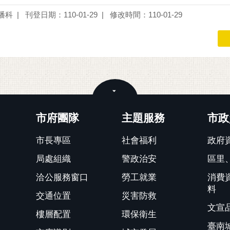
播科
刊登日期：110-01-29
修改時間：110-01-29
關閉
市府團隊
主題服務
市政
市長專區
社會福利
政府
局處組織
警政治安
區里
洽公服務窗口
勞工就業
消費
料
交通位置
災害防救
文宣
樓層配置
環保衛生
臺南