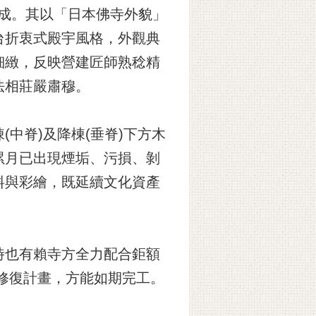
年始成。其以「日本佛寺外貌」
台折衷式殿宇風格，外觀典
細緻，反映營建匠師熟稔精
法相莊嚴肅穆。
中脊)及降棟(垂脊)下方木
累月已出現煙垢、污損、剝
料與彩繪，既延續文化資產
時也有賴寺方全力配合鉅額
推展修復計畫，方能如期完工。