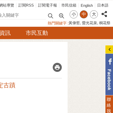
網站導覽
訂閱RSS
訂閱電子報
市民信箱
日本語
English
小
中
大
尋
黃偉哲
螢光花泉
桐花祭
熱門關鍵字
資訊
市民互動
_
定古蹟
聯
絡
我