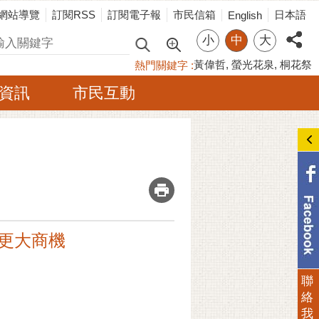
網站導覽
訂閱RSS
訂閱電子報
市民信箱
日本語
English
小
中
大
尋
黃偉哲
螢光花泉
桐花祭
熱門關鍵字
資訊
市民互動
_
更大商機
聯
絡
我