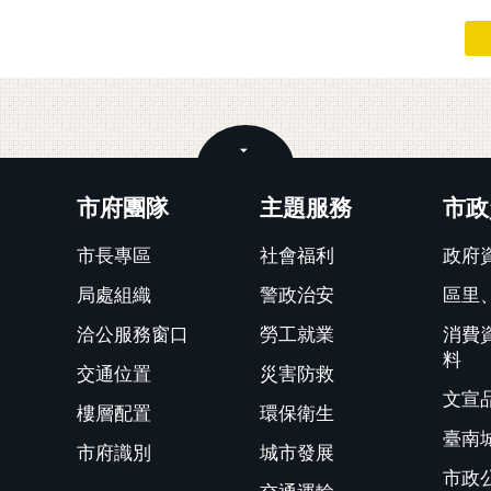
關閉
市府團隊
主題服務
市政
市長專區
社會福利
政府
局處組織
警政治安
區里
洽公服務窗口
勞工就業
消費
料
交通位置
災害防救
文宣
樓層配置
環保衛生
臺南
市府識別
城市發展
市政