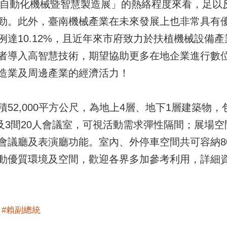
臺南自動化機械暨智慧製造展」的熱絡程度來看，足以
勁。此外，臺南機械產業在未來發展上也非常具有
例達10.12%，且近年來市府致力於扶植機械設備
者導入高智慧技術，期望協助更多在地企業進行數
造業及周邊產業的經濟活力！
2,000平方公尺，為地上4層、地下1層建築物，包含
廳及3間20人會議室，可視活動需求彈性隔間；展場空
會議廳及表演廳功能。室內、外停車空間共可容納80
優質環境及空間，歡迎各界多加參考利用，詳細資訊可撥
#賴副總統