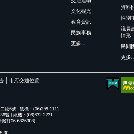
交通運輸
資料
文化觀光
性別
教育資訊
議員
民族事務
情形
更多...
民間
更多..
告
市府交通位置
號 | 總機：(06)299-1111
| 總機：(06)632-2231
06-6326303)
5:30