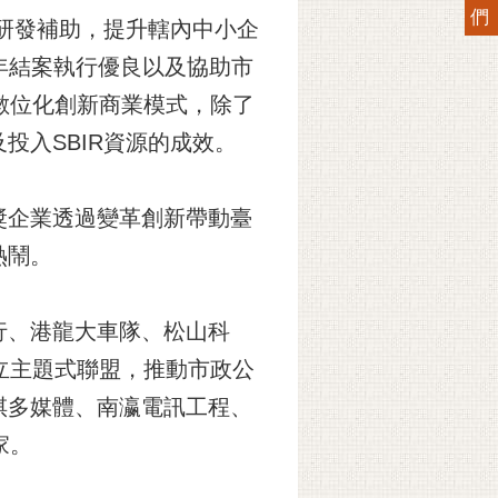
們
請研發補助，提升轄內中小企
2年結案執行優良以及協助市
數位化創新商業模式，除了
投入SBIR資源的成效。
獎企業透過變革創新帶動臺
熱鬧。
行、港龍大車隊、松山科
立主題式聯盟，推動市政公
祺多媒體、南瀛電訊工程、
家。