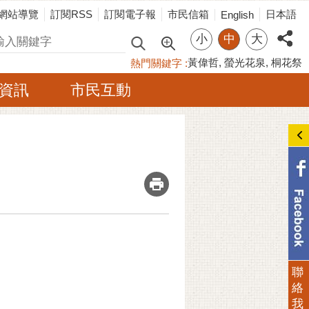
網站導覽
訂閱RSS
訂閱電子報
市民信箱
日本語
English
小
中
大
尋
黃偉哲
螢光花泉
桐花祭
熱門關鍵字
資訊
市民互動
_
聯
絡
我