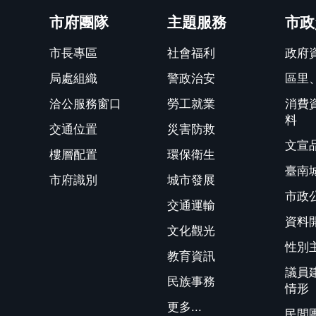
市府團隊
主題服務
市政
市長專區
社會福利
政府
局處組織
警政治安
區里
洽公服務窗口
勞工就業
消費
料
交通位置
災害防救
文宣
樓層配置
環保衛生
臺南
市府識別
城市發展
市政
交通運輸
資料
文化觀光
性別
教育資訊
議員
民族事務
情形
更多...
民間