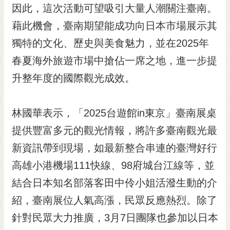
私
因此，這次活動可望吸引大量人潮關注臺南。
權
藉此機會，臺南期望能成功向日本市場展示其
及
安
獨特的文化、歷史與美食魅力，並在2025年
全
春夏海外旅遊市場中搶佔一席之地，進一步提
政
策
升整年度的國際觀光成效。
網
站
林國華表示，「2025台遊館in東京」臺南展桌
資
料
提供豐富多元的觀光情報，將許多臺南觀光最
開
新資訊帶到現場，如最新整合串連的臺灣好行
放
宣
高雄小港機場111快線、98府城台江線等，並
告
結合日本知名部落客田中伶小姐活潑生動的介
市
紹，臺南展位人氣高漲，民眾反應熱烈。除了
府
針對民眾大力推廣，3月7日團隊也參加以日本
交