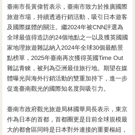
RSS
臺南市長黃偉哲表示，臺南市致力於推廣國際
旅遊市場，持續透過行銷活動，吸引日本遊客
訂
閱
及國際媒體的關注。繼2024年被CNN評選為
電
全球最值得造訪的24個地點之一以及獲英國國
子
報
家地理旅遊雜誌納入2024年全球30個最酷景
市
點榜單，2025年臺南再次獲得英國Time Out
民
雜誌青睞，被列為亞洲最佳旅行地。期望在媒
信
體曝光與海外行銷活動的雙重加持下，進一步
箱
促進臺南觀光的國際知名度與吸引力。
English
日
本
臺南市政府觀光旅遊局林國華局長表示，東京
語
作為日本的首都，首都圈更是目前全球規模最
大的都會區同時是日本對外連接的重要樞紐，
隱