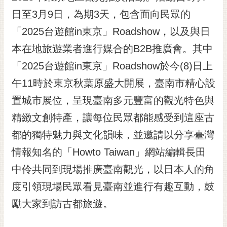
黃
日至3月9日，為期3天，包含面向民眾的
偉
「2025台遊館in東京」Roadshow，以及與日
哲
本在地旅遊業者進行媒合的B2B推廣會。其中
螢
「2025台遊館in東京」Roadshow於今(8)日上
光
花
午11時於東京秋葉原盛大開展，臺南市精心設
泉
置城市展位，呈現臺南多元豐富的觀光特色與
桐
精緻文創特產，讓每位民眾都能感受到這座古
花
都的獨特魅力與文化韻味，並邀請以分享臺灣
祭
情報知名的「Howto Taiwan」網站編輯長田
網
中伶共同到現場推廣臺南觀光，以日本人的角
站
導
度引領現場民眾看見臺南並進行有趣互動，鼓
覽
勵大家到訪古都旅遊。
訂
閱