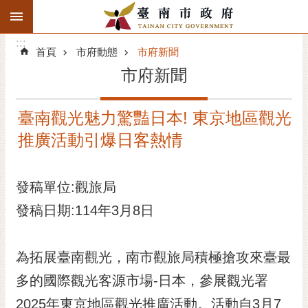
:::
搜
:::
跳到主要內容區塊
尋
:::
進
首頁
市府動態
市府新聞
階
市府新聞
搜
尋
臺南觀光魅力驚豔日本! 東京地區觀光
精彩府城
推廣活動引爆日客熱情
市府動態
發稿單位:觀旅局
市府團隊
發稿日期:114年3月8日
主題服務
市政資訊
為拓展臺南觀光，南市觀旅局積極搶攻來臺最
多的國際觀光客源市場-日本，參展觀光署
市民互動
2025年東京地區觀光推廣活動。活動自3月7