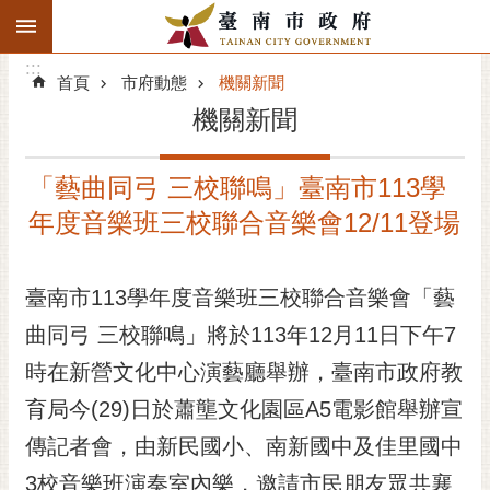
:::
搜
:::
跳到主要內容區塊
尋
:::
進
首頁
市府動態
機關新聞
階
機關新聞
搜
尋
「藝曲同弓 三校聯鳴」臺南市113學
精彩府城
年度音樂班三校聯合音樂會12/11登場
市府動態
臺南市113學年度音樂班三校聯合音樂會「藝
市府團隊
曲同弓 三校聯鳴」將於113年12月11日下午7
主題服務
時在新營文化中心演藝廳舉辦，臺南市政府教
市政資訊
育局今(29)日於蕭壟文化園區A5電影館舉辦宣
傳記者會，由新民國小、南新國中及佳里國中
市民互動
3校音樂班演奏室內樂，邀請市民朋友眾共襄