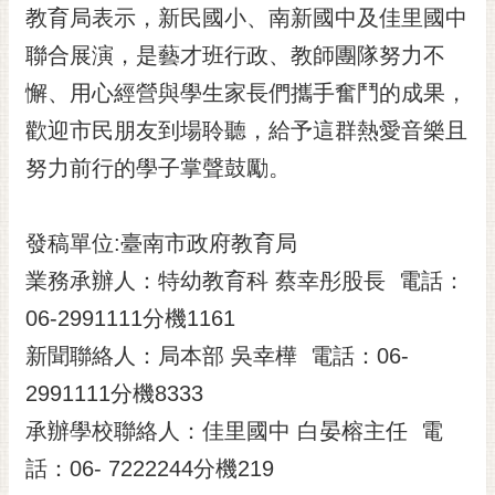
私
教育局表示，新民國小、南新國中及佳里國中
權
聯合展演，是藝才班行政、教師團隊努力不
及
安
懈、用心經營與學生家長們攜手奮鬥的成果，
全
歡迎市民朋友到場聆聽，給予這群熱愛音樂且
政
策
努力前行的學子掌聲鼓勵。
網
站
發稿單位:臺南市政府教育局
資
料
業務承辦人：特幼教育科 蔡幸彤股長 電話：
開
06-2991111分機1161
放
宣
新聞聯絡人：局本部 吳幸樺 電話：06-
告
2991111分機8333
市
承辦學校聯絡人：佳里國中 白晏榕主任 電
府
話：06- 7222244分機219
交