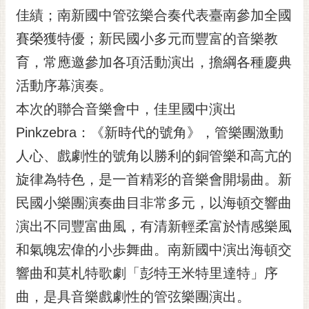
RSS
佳績；南新國中管弦樂合奏代表臺南參加全國
賽榮獲特優；新民國小多元而豐富的音樂教
訂
閱
育，常應邀參加各項活動演出，擔綱各種慶典
電
活動序幕演奏。
子
報
本次的聯合音樂會中，佳里國中演出
市
Pinkzebra：《新時代的號角》，管樂團激動
民
人心、戲劇性的號角以勝利的銅管樂和高亢的
信
旋律為特色，是一首精彩的音樂會開場曲。新
箱
民國小樂團演奏曲目非常多元，以海頓交響曲
English
演出不同豐富曲風，有清新輕柔富於情感樂風
日
本
和氣魄宏偉的小歩舞曲。南新國中演出海頓交
語
響曲和莫札特歌劇「彭特王米特里達特」序
曲，是具音樂戲劇性的管弦樂團演出。
隱