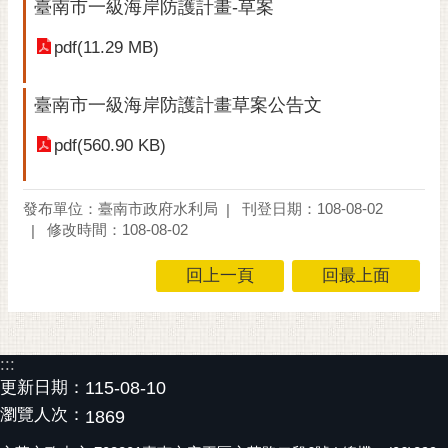
私
臺南市一級海岸防護計畫-草案
權
pdf(11.29 MB)
及
安
全
臺南市一級海岸防護計畫草案公告文
政
策
pdf(560.90 KB)
網
站
發布單位：臺南市政府水利局
刊登日期：108-08-02
資
修改時間：108-08-02
料
開
回上一頁
回最上面
放
宣
告
:::
市
更新日期：
115-08-10
府
瀏覽人次：
1869
交