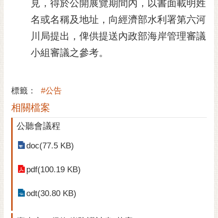
見，得於公開展覽期間內，以書面載明姓
RSS
名或名稱及地址，向經濟部水利署第六河
訂
川局提出，俾供提送內政部海岸管理審議
閱
電
小組審議之參考。
子
報
標籤：
#公告
市
民
相關檔案
信
公聽會議程
箱
English
doc(77.5 KB)
日
pdf(100.19 KB)
本
語
odt(30.80 KB)
隱