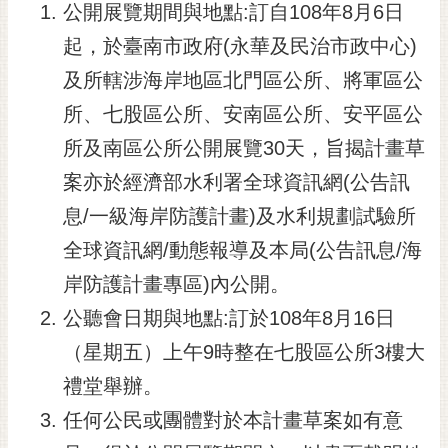
公開展覽期間與地點:訂自108年8月6日
黃
起，於臺南市政府(永華及民治市政中心)
偉
哲
及所轄涉海岸地區北門區公所、將軍區公
螢
所、七股區公所、安南區公所、安平區公
光
所及南區公所公開展覽30天，旨揭計畫草
花
案亦於經濟部水利署全球資訊網(公告訊
泉
息/一級海岸防護計畫)及水利規劃試驗所
桐
花
全球資訊網/動態報導及本局(公告訊息/海
祭
岸防護計畫專區)內公開。
網
公聽會日期與地點:訂於108年8月16日
站
（星期五）上午9時整在七股區公所3樓大
導
覽
禮堂舉辦。
任何公民或團體對於本計畫草案如有意
訂
閱