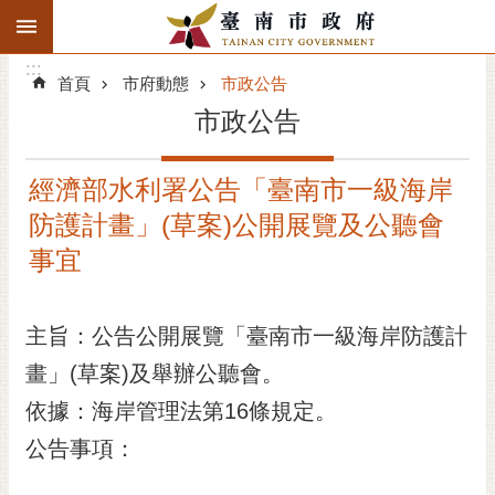
:::
搜
:::
跳到主要內容區塊
尋
:::
進
首頁
市府動態
市政公告
階
市政公告
搜
尋
經濟部水利署公告「臺南市一級海岸
精彩府城
防護計畫」(草案)公開展覽及公聽會
市府動態
事宜
市府團隊
主旨：公告公開展覽「臺南市一級海岸防護計
主題服務
畫」(草案)及舉辦公聽會。
依據：海岸管理法第16條規定。
市政資訊
公告事項：
市民互動