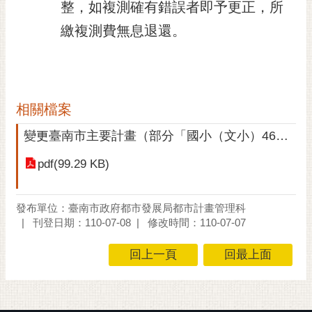
私
整，如複測確有錯誤者即予更正，所
權
繳複測費無息退還。
及
安
全
政
策
相關檔案
網
變更臺南市主要計畫（部分「國小（文小）46」國小學校用地為文教區)案公告文
站
資
pdf(99.29 KB)
料
開
放
發布單位：臺南市政府都市發展局都市計畫管理科
宣
刊登日期：110-07-08
修改時間：110-07-07
告
回上一頁
回最上面
市
府
交