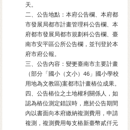
天。
RSS
二、公告地點：本府公告欄、本府都
訂
閱
市發展局都市計畫管理科公告欄、本
電
府都市發展局都市規劃科公告欄、臺
子
報
南市安平區公所公告欄，並刊登於本
府市府公報。
市
民
三、公告內容：變更臺南市主要計畫
信
（部分「國小（文小）46」國小學校
箱
用地為文教區)案都市計畫樁位成果。
English
四、公告樁位之土地權利關係人，如
日
認為樁位測定錯誤時，應於公告期間
本
語
內以書面向本府繳納複測費用，申請
複測，複測費用每支樁新臺幣貳仟元
隱