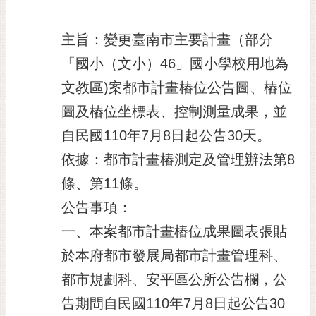
黃
偉
主旨：變更臺南市主要計畫（部分
哲
「國小（文小）46」國小學校用地為
螢
文教區)案都市計畫樁位公告圖、樁位
光
圖及樁位坐標表、控制測量成果，並
花
泉
自民國110年7月8日起公告30天。
桐
依據：都市計畫樁測定及管理辦法第8
花
條、第11條。
祭
公告事項：
網
一、本案都市計畫樁位成果圖表張貼
站
導
於本府都市發展局都市計畫管理科、
覽
都市規劃科、安平區公所公告欄，公
訂
告期間自民國110年7月8日起公告30
閱