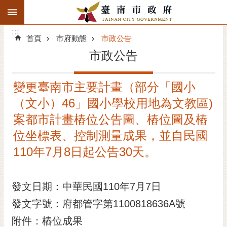
:::
搜
:::
跳到主要內容區塊
尋
:::
進
首頁
市府動態
市政公告
階
市政公告
搜
尋
變更臺南市主要計畫（部分「國小
精彩府城
（文小）46」國小學校用地為文教區)
市府動態
案都市計畫樁位公告圖、樁位圖及樁
位坐標表、控制測量成果，並自民國
市府團隊
110年7月8日起公告30天。
主題服務
發文日期：中華民國110年7月7日
市政資訊
發文字號：府都管字第1100818636A號
市民互動
附件：樁位成果