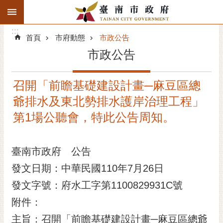
:::
搜
:::
跳到主要內容區塊
尋
:::
進
首頁
市府動態
市政公告
階
市政公告
搜
尋
召開「前瞻基礎建設計畫─麻豆區總
精彩府城
爺排水及東北勢排水護岸治理工程」
市府動態
第1場公聽會，特此公告周知。
市府團隊
臺南市政府 公告
主題服務
發文日期：中華民國110年7月26日
發文字號：府水工字第1100829931C號
市政資訊
附件：
市民互動
主旨：召開「前瞻基礎建設計畫─麻豆區總爺