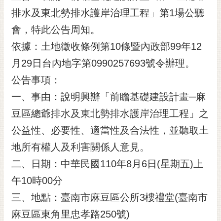
排水及東北勢排水護岸治理工程」第1場公聽
黃
偉
會，特此公告周知。
哲
依據：土地徵收條例第10條暨內政部99年12
螢
月29日台內地字第0990257693號令辦理。
光
花
公告事項：
泉
一、事由：說明興辦「前瞻基礎建設計畫─麻
桐
豆區總爺排水及東北勢排水護岸治理工程」之
花
公益性、必要性、適當性及合法性，並聽取土
祭
地所有權人及利害關係人意見。
網
二、日期：中華民國110年8月6日(星期五)上
站
導
午10時00分
覽
三、地點：臺南市麻豆區公所3樓禮堂(臺南市
訂
麻豆區東角里忠孝路250號)
閱