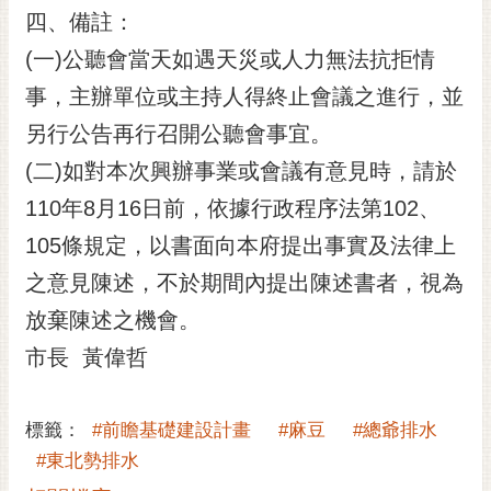
四、備註：
RSS
(一)公聽會當天如遇天災或人力無法抗拒情
訂
閱
事，主辦單位或主持人得終止會議之進行，並
電
另行公告再行召開公聽會事宜。
子
報
(二)如對本次興辦事業或會議有意見時，請於
110年8月16日前，依據行政程序法第102、
市
民
105條規定，以書面向本府提出事實及法律上
信
之意見陳述，不於期間內提出陳述書者，視為
箱
放棄陳述之機會。
English
市長 黃偉哲
日
本
語
標籤：
#前瞻基礎建設計畫
#麻豆
#總爺排水
#東北勢排水
隱