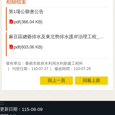
私
相關檔案
權
第1場公聽會公告
及
安
pdf(366.04 KB)
全
政
麻豆區總爺排水及東北勢排水護岸治理工程_綜合評估分析報告
策
網
pdf(603.06 KB)
站
資
發布單位：臺南市政府水利局水利新建工程科
料
刊登日期：110-07-27
修改時間：110-07-29
開
放
回上一頁
回最上面
宣
告
市
:::
府
更新日期：
115-08-09
交