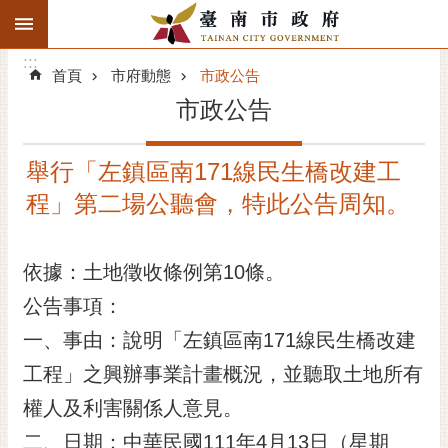
:::
搜
:::
跳到主要內容區塊
尋
:::
進
首頁
市府動態
市政公告
階
市政公告
搜
尋
舉行「左鎮區南171線民生橋改建工
精彩府城
程」第二場公聽會，特此公告周知。
市府動態
依據：土地徵收條例第10條。
市府團隊
公告事項：
主題服務
一、事由：說明「左鎮區南171線民生橋改建
市政資訊
工程」之興辦事業計畫概況，並聽取土地所有
權人及利害關係人意見。
市民互動
二、日期：中華民國111年4月13日（星期