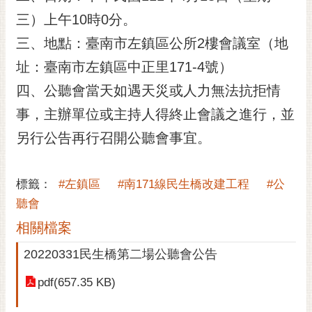
黃
三）上午10時0分。
偉
三、地點：臺南市左鎮區公所2樓會議室（地
哲
址：臺南市左鎮區中正里171-4號）
螢
四、公聽會當天如遇天災或人力無法抗拒情
光
花
事，主辦單位或主持人得終止會議之進行，並
泉
另行公告再行召開公聽會事宜。
桐
花
標籤：
#左鎮區
#南171線民生橋改建工程
#公
祭
聽會
網
相關檔案
站
導
20220331民生橋第二場公聽會公告
覽
pdf(657.35 KB)
訂
閱