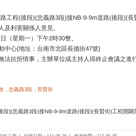
道路工程(後段)(忠義路3段)接NB-9-9m道路(後段
人及利害關係人意見。
1日（星期一）下午2時30整。
中心(地址：台南市北區長德街47號)
無法抗拒情事，主辦單位或主持人得終止會議之進
收，忠義路3段，長賢街
程科三股
刊登日期：111-06-30
修改時間：111-06-30