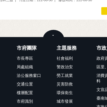
關閉
市府團隊
主題服務
市政
市長專區
社會福利
政府
局處組織
警政治安
區里
洽公服務窗口
勞工就業
消費
料
交通位置
災害防救
文宣
樓層配置
環保衛生
臺南
市府識別
城市發展
市政