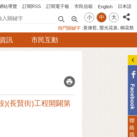
網站導覽
訂閱RSS
訂閱電子報
市民信箱
日本語
English
小
中
大
尋
黃偉哲
螢光花泉
桐花祭
熱門關鍵字
資訊
市民互動
_
後段)(長賢街)工程開闢第
聯
絡
我