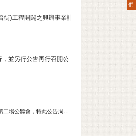
們
)(長賢街)工程開闢之興辦事業計
行，並另行公告再行召開公
舉行北區3-34-20m道路工程(後段)(忠義路3段)接NB-9-9m道路(後段)(長賢街)工程開闢第二場公聽會，特此公告周知。