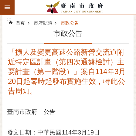
:::
搜
:::
跳到主要內容區塊
尋
:::
進
首頁
市府動態
市政公告
階
市政公告
搜
尋
「擴大及變更高速公路新營交流道附
精彩府城
近特定區計畫（第四次通盤檢討）主
市府動態
要計畫（第一階段）」案自114年3月
20日起零時起發布實施生效，特此公
市府團隊
告周知。
主題服務
臺南市政府 公告
市政資訊
市民互動
發文日期：中華民國114年3月19日