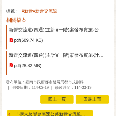
私
權
標籤：
#新營#新營交流道
及
安
相關檔案
全
新營交流道(四通)(主計)(一階)案發布實施-公告文(PDF內容完全如上內文所述)
政
策
pdf(689.74 KB)
網
站
新營交流道(四通)(主計)(一階)案發布實施-計畫書
資
料
pdf(28.82 MB)
開
放
發布單位：臺南市政府都市發展局都市規劃科
宣
刊登日期：114-03-19
修改時間：114-03-19
告
市
回上一頁
回最上面
府
交
「擴大及變更高速公路新營交流道...