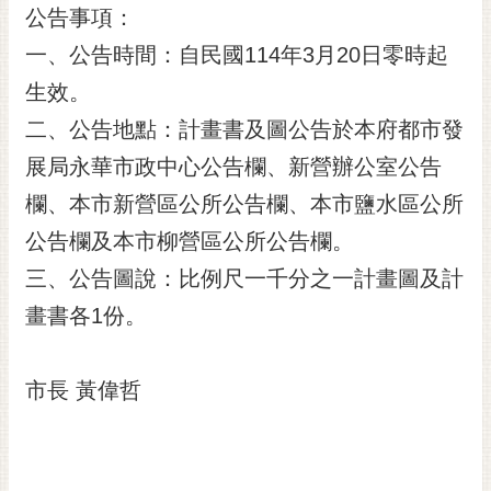
公告事項：
RSS
一、公告時間：自民國114年3月20日零時起
訂
閱
生效。
電
二、公告地點：計畫書及圖公告於本府都市發
子
報
展局永華市政中心公告欄、新營辦公室公告
欄、本市新營區公所公告欄、本市鹽水區公所
市
民
公告欄及本市柳營區公所公告欄。
信
三、公告圖說：比例尺一千分之一計畫圖及計
箱
畫書各1份。
English
日
市長 黃偉哲
本
語
隱