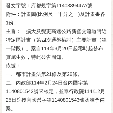
發文字號：府都規字第1140389447A號
黃
偉
附件：計畫圖(比例尺一千分之一)及計畫書各
哲
1份。
螢
主旨：「擴大及變更高速公路新營交流道附近
光
特定區計畫（第四次通盤檢討）主要計畫（第
花
泉
一階段）」案自114年3月20日起零時起發布
桐
實施生效，特此公告周知。
花
依據：
祭
一、都市計畫法第21條及第28條。
網
二、內政部114年2月24日台內國字第
站
導
1140801542號函核定，並奉行政院114年2月
覽
25日院授內國營字第1140801543號函准予備
訂
案。
閱