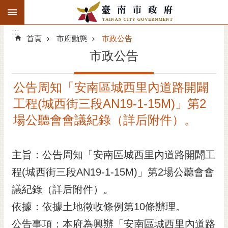
:::
搜
:::
跳到主要內容區塊
尋
:::
進
首頁
市府動態
市政公告
階
市政公告
搜
尋
公告周知「安南區城西里內道路開闢
精彩府城
工程(城西街三段AN19-1-15M)」第2
市府動態
場公聽會會議紀錄（詳后附件）。
市府團隊
主旨：公告周知「安南區城西里內道路開闢工
主題服務
程(城西街三段AN19-1-15M)」第2場公聽會會
議紀錄（詳后附件）。
市政資訊
依據：依據土地徵收條例第10條辦理。
市民互動
公告事項：本府為興辦「安南區城西里內道路