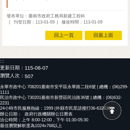
RSS
發布單位：臺南市政府工務局新建工程科
訂
刊登日期：113-01-09
修改時間：113-01-09
閱
電
回上一頁
回最上面
子
報
市
:::
民
更新日期：
115-08-07
信
箱
瀏覽人次：
507
English
永華市政中心 708201臺南市安平區永華路二段6號 | 總機：(06)299-
1111
日
民治市政中心 730201臺南市新營區民治路36號 | 總機：(06)632-
2231
本
24小時市民服務熱線：1999 (外縣市民眾請撥打06-6326303)
語
辦公日期：
政府行政機關辦公日曆表
洽公時間：上午 8:00-12:00，下午 01:30-05:30
隱
最佳瀏覽解析度為1024x768以上