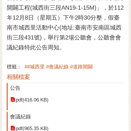
開闢工程(城西街三段AN19-1-15M)」，於112
黃
偉
年12月8日（星期五）下午2時30分整，假臺
哲
南市城西里活動中心(地址:臺南市安南區城西
螢
街三段431號)，舉行第2場公聽會，公聽會會
光
花
議紀錄特此公告周知。
泉
桐
標籤：
##城西里 #會議紀錄 #道路開闢
花
相關檔案
祭
公告
網
站
pdf(416.06 KB)
導
覽
會議紀錄
訂
pdf(965.35 KB)
閱