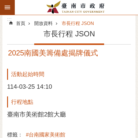
:::
搜
:::
跳到主要內容區塊
尋
:::
進
首頁
開放資料
市長行程 JSON
階
市長行程 JSON
搜
尋
2025南國美籌備處揭牌儀式
精彩府城
市府動態
活動起始時間
市府團隊
114-03-25 14:10
主題服務
行程地點
臺南市美術館2館大廳
市政資訊
市民互動
標籤：
#台南國家美術館