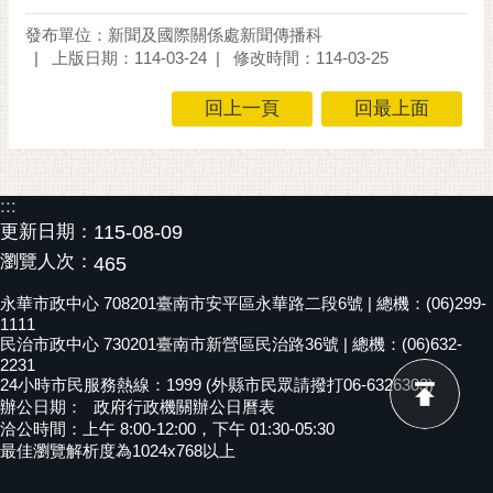
黃
發布單位：新聞及國際關係處新聞傳播科
偉
上版日期：114-03-24
修改時間：114-03-25
哲
回上一頁
回最上面
螢
光
花
泉
:::
更新日期：
115-08-09
桐
瀏覽人次：
465
花
祭
永華市政中心 708201臺南市安平區永華路二段6號 | 總機：(06)299-
1111
民治市政中心 730201臺南市新營區民治路36號 | 總機：(06)632-
網
2231
站
24小時市民服務熱線：1999 (外縣市民眾請撥打06-6326303)
導
辦公日期：
政府行政機關辦公日曆表
覽
洽公時間：上午 8:00-12:00，下午 01:30-05:30
最佳瀏覽解析度為1024x768以上
訂
閱