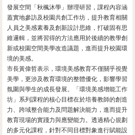
發展空間「秋楓沐學」辦理研習，課程內容涵
黃
偉
蓋實地參訪及校園共創工作坊，提升教育相關
哲
人員之美感素養及創新設計思維，打破固有思
螢
維邏輯，並將習得的方法應用於後續的教學創
光
花
新或校園空間美學改造議題，進而提升校園環
泉
境的美感。
桐
市長黃偉哲表示，環境美感教育不僅關乎視覺
花
美學，更涉及教育環境的整體優化，影響學習
祭
氛圍與學生的成長發展。「環境美感增能工作
網
坊」系列課程的核心目標在於培養教師的創造
站
導
力、跨域整合能力及問題解決能力，進而提升
覽
教育現場的實踐力與應變能力。透過精心規劃
訂
的多元化課程，針對不同目標對象進行賦能設
閱