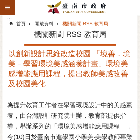
:::
搜
:::
跳到主要內容區塊
尋
:::
進
首頁
開放資料
機關新聞-RSS-教育局
階
機關新聞-RSS-教育局
搜
尋
以創新設計思維改造校園 「境善．境
精彩府城
美－學習環境美感涵養計畫」環境美
市府動態
感增能應用課程，提出教師美感改善
及校園美化
市府團隊
主題服務
為提升教育工作者在學習環境設計中的美感素
養，由台灣設計研究院主辦，教育部提供指
市政資訊
導，舉辦系列的「環境美感增能應用課程」，
市民互動
今(10)日於臺南市進學國小學美‧美學教師專業