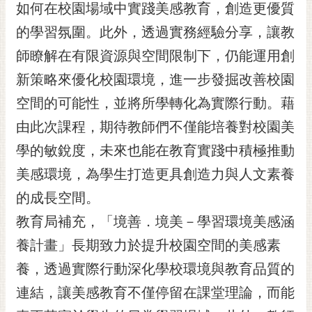
私
如何在校園場域中實踐美感教育，創造更優質
權
的學習氛圍。此外，透過實務經驗分享，讓教
及
安
師瞭解在有限資源與空間限制下，仍能運用創
全
新策略來優化校園環境，進一步發掘改善校園
政
策
空間的可能性，並將所學轉化為實際行動。藉
由此次課程，期待教師們不僅能培養對校園美
網
站
學的敏銳度，未來也能在教育實踐中積極推動
資
美感環境，為學生打造更具創造力與人文素養
料
開
的成長空間。
放
教育局補充，「境善．境美－學習環境美感涵
宣
告
養計畫」長期致力於提升校園空間的美感素
市
養，透過實際行動深化學校環境與教育品質的
府
連結，讓美感教育不僅停留在課堂理論，而能
交