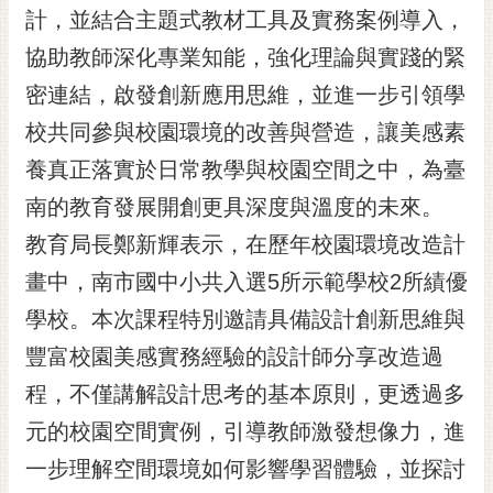
計，並結合主題式教材工具及實務案例導入，
RSS
協助教師深化專業知能，強化理論與實踐的緊
訂
閱
密連結，啟發創新應用思維，並進一步引領學
電
校共同參與校園環境的改善與營造，讓美感素
子
報
養真正落實於日常教學與校園空間之中，為臺
南的教育發展開創更具深度與溫度的未來。
市
民
教育局長鄭新輝表示，在歷年校園環境改造計
信
畫中，南市國中小共入選5所示範學校2所績優
箱
學校。本次課程特別邀請具備設計創新思維與
English
豐富校園美感實務經驗的設計師分享改造過
日
程，不僅講解設計思考的基本原則，更透過多
本
語
元的校園空間實例，引導教師激發想像力，進
一步理解空間環境如何影響學習體驗，並探討
隱