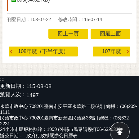
黃
偉
刊登日期：108-07-22
修改時間：115-07-14
哲
回上一頁
回最上面
螢
光
花
108年度（下半年度）
107年度
泉
桐
花
:::
祭
更新日期：
115-08-08
瀏覽人次：
1497
網
站
永華市政中心 708201臺南市安平區永華路二段6號 | 總機：(06)299-
導
1111
民治市政中心 730201臺南市新營區民治路36號 | 總機：(06)632-
覽
2231
24小時市民服務熱線：1999 (外縣市民眾請撥打06-6326303)
訂
辦公日期：
政府行政機關辦公日曆表
閱