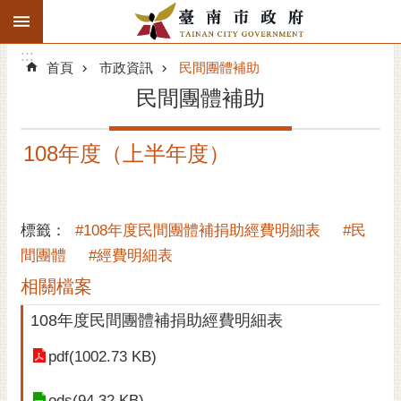
:::
搜
:::
跳到主要內容區塊
尋
:::
進
首頁
市政資訊
民間團體補助
階
民間團體補助
搜
尋
108年度（上半年度）
精彩府城
市府動態
標籤：
#108年度民間團體補捐助經費明細表
#民
市府團隊
間團體
#經費明細表
相關檔案
主題服務
108年度民間團體補捐助經費明細表
市政資訊
pdf(1002.73 KB)
市民互動
ods(94.32 KB)