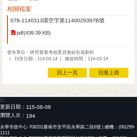
黃
相關檔案
偉
078-1140313環空字第1140029397B號
哲
pdf(439.39 KB)
螢
光
花
發布單位：研究發展考核委員會綜合規劃科
泉
刊登日期：114-03-14
修改時間：114-03-14
桐
回上一頁
回最上面
花
祭
網
:::
站
更新日期：
115-08-09
導
瀏覽人次：
194
覽
永華市政中心 708201臺南市安平區永華路二段6號 | 總機：(06)299-
訂
1111
閱