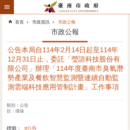
:::
搜
:::
跳到主要內容區塊
尋
:::
進
首頁
市政資訊
市政公報
階
市政公報
搜
尋
公告本局自114年2月14日起至114年
精彩府城
12月31日止，委託「瑩諮科技股份有
市府動態
限公司」辦理「114年度臺南市臭氧潛
勢產業及餐飲智慧監測暨連續自動監
市府團隊
測雲端科技應用管制計畫」工作事項
主題服務
類別：公告
市政資訊
目：環保
市民互動
標籤：
#公告