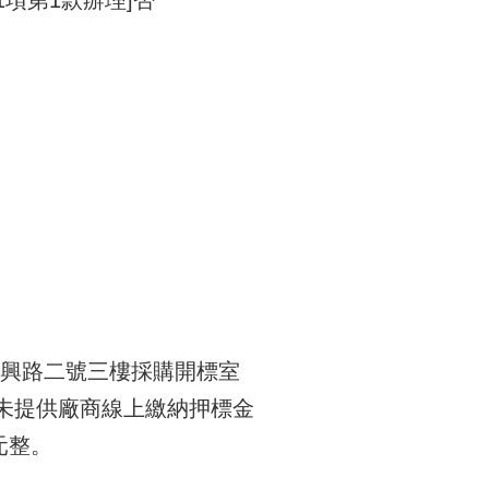
區明興路二號三樓採購開標室
尚未提供廠商線上繳納押標金
0元整。