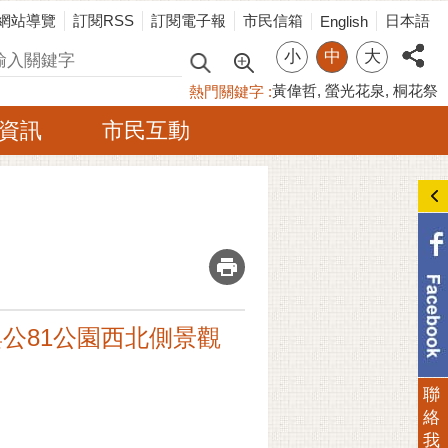
網站導覽
訂閱RSS
訂閱電子報
市民信箱
日本語
English
小
中
大
尋
黃偉哲
螢光花泉
桐花祭
熱門關鍵字
資訊
市民互動
_
墊與公81公園西北側景觀
聯
絡
我