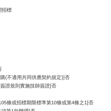
開招標
否
購(不適用共同供應契約規定)]否
師簽證規則實施技師簽證]否
105條或招標期限標準第10條或第4條之1]否
1項第1款辦理]否