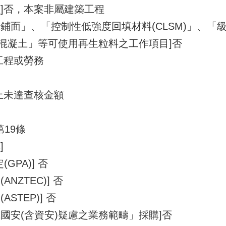
]否，本案非屬建築工程
鋪面」、「控制性低強度回填材料(CLSM)」、「
混凝土」等可使用再生粒料之工作項目]否
工程或勞務
上未達查核金額
第19條
]
GPA)] 否
NZTEC)] 否
STEP)] 否
國安(含資安)疑慮之業務範疇」採購]否