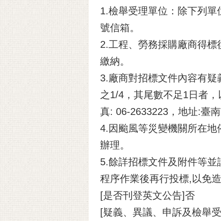
1.檢舉受理單位：除下列單位
號信箱。
2.工程、勞務採購廠商得
繳納。
3.廠商對招標文件內容有
之1/4，其尾數不足1日者，
真: 06-2633223，地址
4.因颱風等災變機關所在
辦理。
5.餘詳招標文件及附件等
程序作業後再行投標,以免
[是否刊登英文公告]否
[疑義、異議、申訴及檢舉受