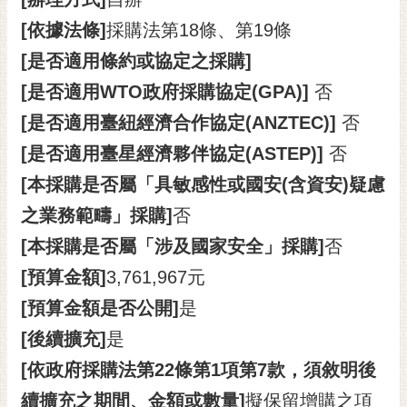
私
權
[依據法條]
採購法第18條、第19條
及
[是否適用條約或協定之採購]
安
全
[是否適用WTO政府採購協定(GPA)]
否
政
[是否適用臺紐經濟合作協定(ANZTEC)]
否
策
[是否適用臺星經濟夥伴協定(ASTEP)]
否
網
[本採購是否屬「具敏感性或國安(含資安)疑慮
站
資
之業務範疇」採購]
否
料
[本採購是否屬「涉及國家安全」採購]
否
開
放
[預算金額]
3,761,967元
宣
[預算金額是否公開]
是
告
[後續擴充]
是
市
[依政府採購法第22條第1項第7款，須敘明後
府
交
續擴充之期間、金額或數量]
擬保留增購之項