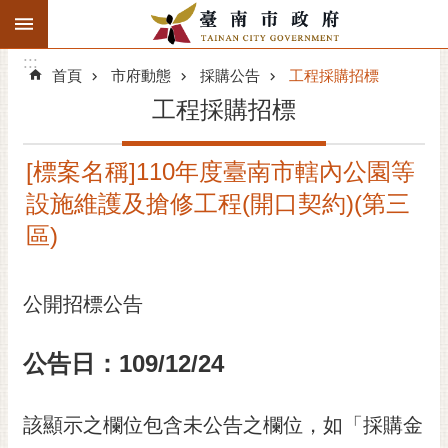
:::
搜
:::
跳到主要內容區塊
尋
:::
進
首頁
市府動態
採購公告
工程採購招標
階
工程採購招標
搜
尋
[標案名稱]110年度臺南市轄內公園等
精彩府城
設施維護及搶修工程(開口契約)(第三
市府動態
區)
市府團隊
公開招標公告
主題服務
公告日：109/12/24
市政資訊
市民互動
該顯示之欄位包含未公告之欄位，如「採購金