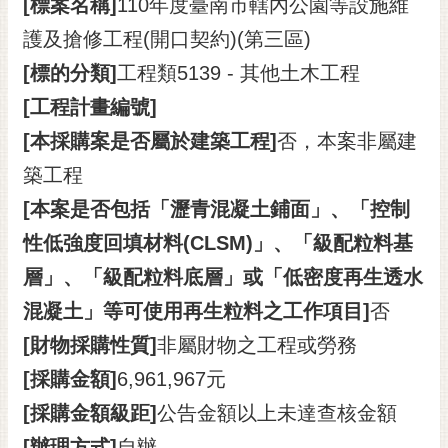
[標案名稱]
110年度臺南市轄內公園等設施維
RSS
護及搶修工程(開口契約)(第三區)
訂
[標的分類]
工程類5139 - 其他土木工程
閱
電
[工程計畫編號]
子
[本採購案是否屬於建築工程]
否，本案非屬建
報
築工程
市
[本案是否包括「瀝青混凝土鋪面」、「控制
民
信
性低強度回填材料(CLSM)」、「級配粒料基
箱
層」、「級配粒料底層」或「低密度再生透水
English
混凝土」等可使用再生粒料之工作項目]
否
日
[財物採購性質]
非屬財物之工程或勞務
本
[採購金額]
6,961,967元
語
[採購金額級距]
公告金額以上未達查核金額
隱
[辦理方式]
自辦