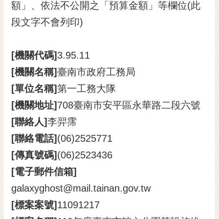
額」、依法不公開之「預算金額」等欄位(此
黃
段文字不會列印)
偉
哲
[機關代碼]
3.95.11
螢
光
[機關名稱]
臺南市政府工務局
花
[單位名稱]
第一工務大隊
泉
[機關地址]
708臺南市安平區永華路二段六號
桐
花
[聯絡人]
李羿霈
祭
[聯絡電話]
(06)2525771
網
[傳真號碼]
(06)2523436
站
[電子郵件信箱]
導
覽
galaxyghost@mail.tainan.gov.tw
[標案案號]
11091217
訂
閱