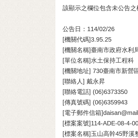
該顯示之欄位包含未公告之
公告日：114/02/26
[機關代碼]3.95.25
[機關名稱]臺南市政府水利
[單位名稱]水土保持工程科
[機關地址] 730臺南市新營
[聯絡人] 戴永昇
[聯絡電話] (06)6373350
[傳真號碼] (06)6359943
[電子郵件信箱]daisan@mail.t
[標案案號]114-ADE-08-4-0
[標案名稱]玉山高幹45野溪