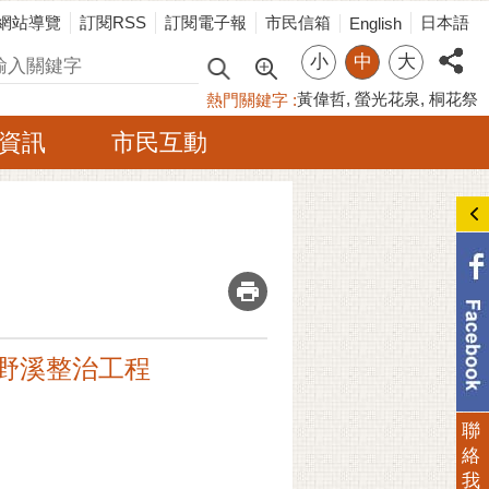
網站導覽
訂閱RSS
訂閱電子報
市民信箱
日本語
English
小
中
大
尋
黃偉哲
螢光花泉
桐花祭
熱門關鍵字
資訊
市民互動
_
45野溪整治工程
聯
絡
我